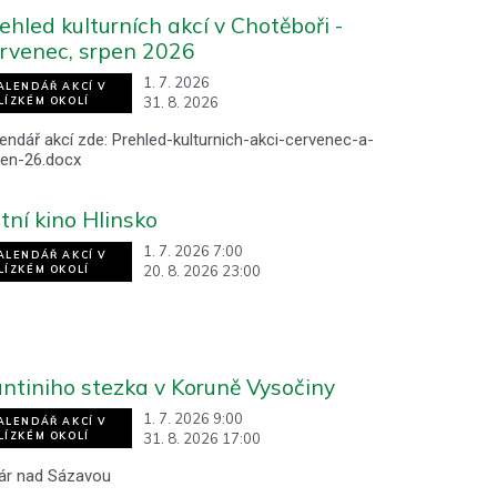
ehled kulturních akcí v Chotěboři -
rvenec, srpen 2026
1. 7. 2026
ALENDÁŘ AKCÍ V
31. 8. 2026
LÍZKÉM OKOLÍ
endář akcí zde: Prehled-kulturnich-akci-cervenec-a-
pen-26.docx
tní kino Hlinsko
1. 7. 2026 7:00
ALENDÁŘ AKCÍ V
20. 8. 2026 23:00
LÍZKÉM OKOLÍ
ntiniho stezka v Koruně Vysočiny
1. 7. 2026 9:00
ALENDÁŘ AKCÍ V
31. 8. 2026 17:00
LÍZKÉM OKOLÍ
ár nad Sázavou