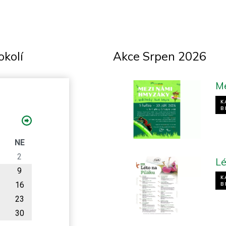
okolí
Akce Srpen 2026
M
K
B
O
NE
2
Lé
9
K
16
B
23
30