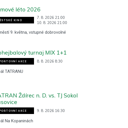
lmové léto 2026
7. 8. 2026 21:00
ĚSTSKÉ KINO
10. 8. 2026 21:00
ěstí 9. května, vstupné dobrovolné
hejbalový turnaj MIX 1+1
8. 8. 2026 8:30
PORTOVNÍ AKCE
eál TATRANU
TRAN Ždírec n. D. vs. TJ Sokol
sovice
9. 8. 2026 16:30
PORTOVNÍ AKCE
eál Na Kopaninách