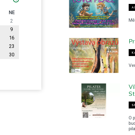
A
O
NE
Mě
2
9
16
Pr
23
K
30
Ver
Ví
S
S
O 
bud
pi