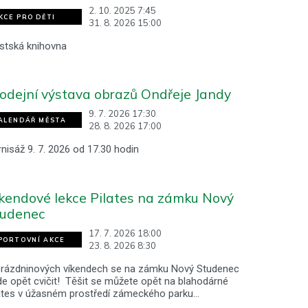
2. 10. 2025 7:45
KCE PRO DĚTI
31. 8. 2026 15:00
stská knihovna
odejní výstava obrazů Ondřeje Jandy
9. 7. 2026 17:30
ALENDÁŘ MĚSTA
28. 8. 2026 17:00
nisáž 9. 7. 2026 od 17.30 hodin
kendové lekce Pilates na zámku Nový
tudenec
17. 7. 2026 18:00
PORTOVNÍ AKCE
23. 8. 2026 8:30
prázdninových víkendech se na zámku Nový Studenec
e opět cvičit! Těšit se můžete opět na blahodárné
lates v úžasném prostředí zámeckého parku…