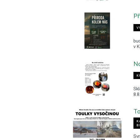
Př
V
bu
v 
Na
K
Skl
8.8
To
K
B
Svr