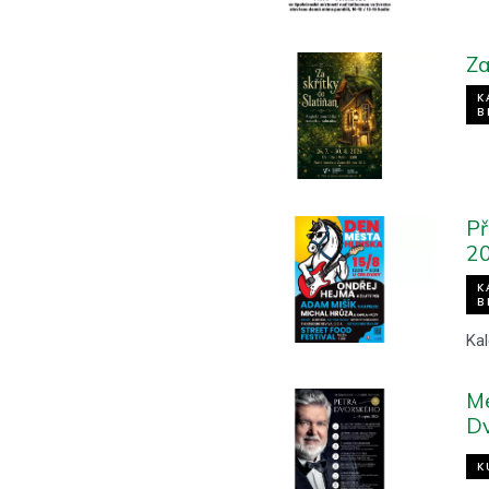
Za
K
B
Př
2
K
B
Kal
Me
D
K