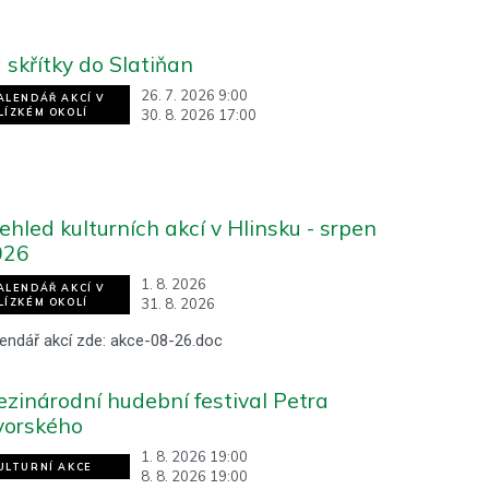
 skřítky do Slatiňan
26. 7. 2026 9:00
ALENDÁŘ AKCÍ V
30. 8. 2026 17:00
LÍZKÉM OKOLÍ
ehled kulturních akcí v Hlinsku - srpen
026
1. 8. 2026
ALENDÁŘ AKCÍ V
31. 8. 2026
LÍZKÉM OKOLÍ
endář akcí zde: akce-08-26.doc
zinárodní hudební festival Petra
vorského
1. 8. 2026 19:00
ULTURNÍ AKCE
8. 8. 2026 19:00