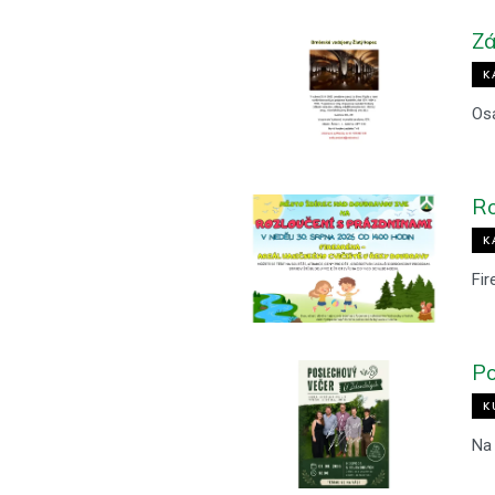
Zá
K
Os
Ro
K
Fir
Po
K
Na 