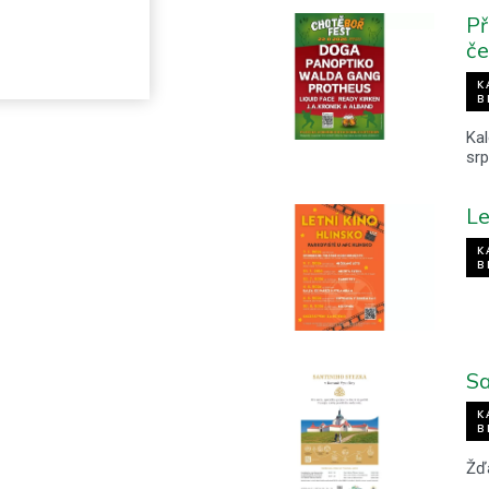
Př
če
K
B
Kal
sr
Le
K
B
Sa
K
B
Žď