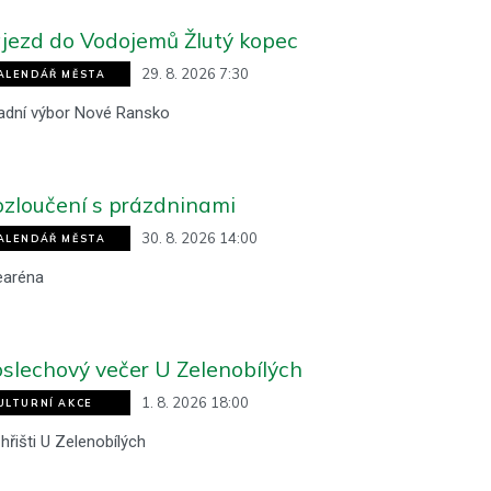
jezd do Vodojemů Žlutý kopec
29. 8. 2026 7:30
ALENDÁŘ MĚSTA
adní výbor Nové Ransko
zloučení s prázdninami
30. 8. 2026 14:00
ALENDÁŘ MĚSTA
earéna
slechový večer U Zelenobílých
1. 8. 2026 18:00
ULTURNÍ AKCE
hřišti U Zelenobílých