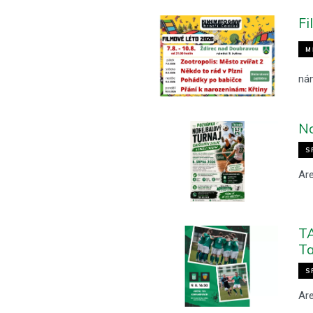
Fi
M
nám
No
S
Ar
TA
Ta
S
Ar