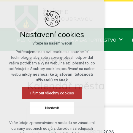
ŽDÍREC
NAD DOUBRAVOU
Nastavení cookies
MĚSTO
RADA MĚSTA A ZASTUPITELSTVO
Vítejte na našem webu!
Potřebujeme nastavit cookies a související
technologie, aby zobrazovaný obsah odpovídal
Kalendář města
vašim potřebám a vy na webu nalezli přesně to, co
potřebujete. Soubory cookies používané na našem
webu
nikdy neslouží ke zjišťování totožnosti
uživatelů stránek
.
Kalendář města
Přijmout všechny cookies
Nastavit
Vaše údaje zpracováváme v souladu se zásadami
Technická cookies
ochrany osobních údajů z důvodu následujících
SRPEN 2026
nutná pro provozování webu