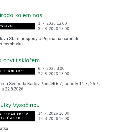
íroda kolem nás
1. 7. 2026 12:00
ÝSTAVA
30. 8. 2026 17:00
dova Staré hospody U Pepina na náměstí
Krucemburku
 chvíli sklářem
6. 7. 2026 8:00
ULTURNÍ AKCE
22. 8. 2026 13:00
árna Svoboda Karlov Pondělí 6.7., soboty 11.7., 25.7.,
. a 22.8.2026
ulky Vysočinou
14. 7. 2026 10:00
ALENDÁŘ AKCÍ V
16. 8. 2026 16:00
LÍZKÉM OKOLÍ
atka