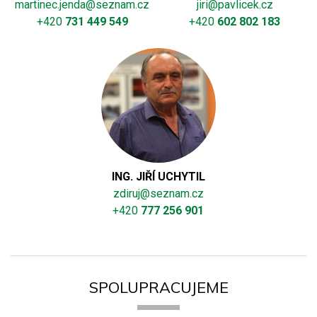
martinec.jenda@seznam.cz
jiri@pavlicek.cz
+420
731 449 549
+420
602 802 183
ING. JIŘÍ UCHYTIL
zdiruj@seznam.cz
+420
777 256 901
SPOLUPRACUJEME