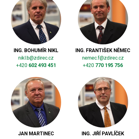
ING. BOHUMÍR NIKL
ING. FRANTIŠEK NĚMEC
nikl.b@zdirec.cz
nemec.f@zdirec.cz
+420
602 493 451
+420
770 195 756
JAN MARTINEC
ING. JIŘÍ PAVLÍČEK