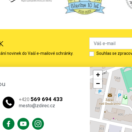
K
lání novinek do Vaší e-mailové schránky.
Souhlas se zpraco
+
ou
−
569 694 433
+420
mesto@zdirec.cz