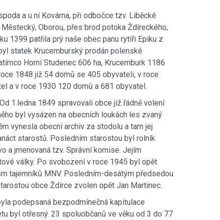
oda a u ní Kovárna, při odbočce tzv. Liběcké
 Městecký, Oborou, přes brod potoka Ždíreckého,
u 1399 patřila prý naše obec panu rytíři Epiku z
7 byl statek Krucemburský prodán polenské
, zatímco Horní Studenec 606 ha, Krucemburk 1186
oce 1848 již 54 domů se 405 obyvateli, v roce
el a v roce 1930 120 domů a 681 obyvatel.
Od 1.ledna 1849 spravovali obce již řádně volení
a něho byl vysázen na obecních loukách les zvaný
ěm vynesla obecní archiv za stodolu a tam jej
náct starostů. Posledním starostou byl rolník
o a jmenovaná tzv. Správní komise. Jejím
tové války. Po svobození v roce 1945 byl opět
 osm tajemníků MNV. Posledním-desátým předsedou
tarostou obce Ždírce zvolen opět Jan Martinec.
iž byla podepsaná bezpodmínečná kapitulace
etu byl otřesný. 23 spoluobčanů ve věku od 3 do 77