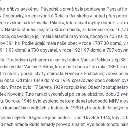
sko-přibyslavskému. Původně a prvně byla postavena Panská hosp
ky Doubravky, kolem rybníků Řeka a Ranského a odtud přes potok
nikovskou na křižovatku Pikulka, kde stával mýtný domek. Již rok
yc. Nastalo střídání majitelů Krucemburku, až konečně roku 167
 obce, dosvědčuje její malá katastrální výměra, necelých 405 ha
ov 391 ha. Podle údajů měla naše obec v roce 1787 38 domů, v r
 1911 93 domů a 730 obyvatel, v roce 1921 97 domů a 707 obyvat
ů. Posledním rychtářem u nás byl rolník Václav Pelikán z čp.38. 
ední rychtář Václav Pelikán, který řídil obec až do roku 1860. Z
zemřel v pořadí čtvrtý starosta František Frühbauer, vdova po n
naší obce. Od roku 1849 do roku 1939 spravovalo obec celkem dva
du v Praze bylo 17.června 1939 rozpuštěno Obecní zastupitelstv
ek Novotný. Tuto funkci vykonával po celou obtížnou dobu 2.svě
oru. Od roku 1945 bylo zvoleno celkem deset předsedů MNV a
o komunálních volbách v listopadu 1990 byl v pořadí třináctým s
nán největší tragédií v jeho historii. Dne 9.května 1945, kdy j
odinách letadla Rudé armády provedla nálet. Výsledek tohoto nál