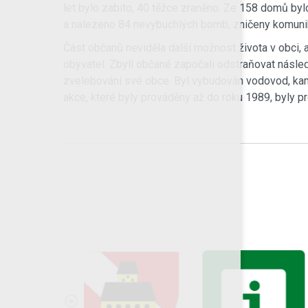
let bylo zabito, 40 těžce zraněno. Ze 158 domů b
a nalezeno 84 nevybuchlých bomb, zničeny komunika
Část občanů neviděla další možnost života v obci, a
obyvatel. Zbylí občané započali odstraňovat násle
zvelebování své obce. Byl vybudován vodovod, kanal
akce, které byly prováděny až do roku 1989, byly