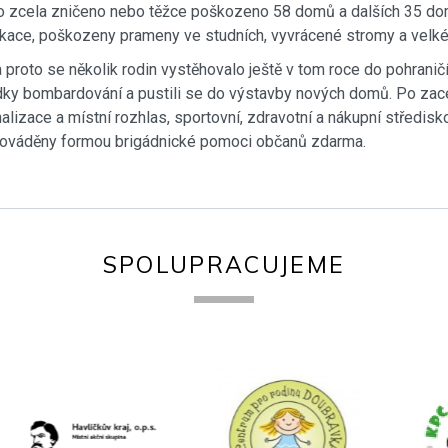
ylo zcela zničeno nebo těžce poškozeno 58 domů a dalších 35 d
ce, poškozeny prameny ve studních, vyvrácené stromy a velké m
 proto se několik rodin vystěhovalo ještě v tom roce do pohranič
dky bombardování a pustili se do výstavby nových domů. Po zacel
izace a místní rozhlas, sportovní, zdravotní a nákupní středisko
 prováděny formou brigádnické pomoci občanů zdarma.
SPOLUPRACUJEME