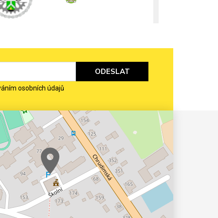
ODESLAT
váním osobních údajů