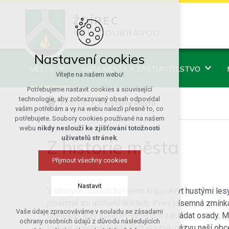
ŽDÍREC
NAD DOUBRAVOU
Nastavení cookies
MĚSTO
RADA MĚSTA A ZASTUPITELSTVO
Vítejte na našem webu!
Potřebujeme nastavit cookies a související
technologie, aby zobrazovaný obsah odpovídal
Město
Z historie města
vašim potřebám a vy na webu nalezli přesně to, co
potřebujete. Soubory cookies používané na našem
webu
nikdy neslouží ke zjišťování totožnosti
uživatelů stránek
.
Z historie města
Přijmout všechny cookies
Nastavit
V dávných dobách byl tento kraj pokryt hustými les
písemné ani archivní doklady. První písemná zmínka
Vaše údaje zpracováváme v souladu se zásadami
dovoleno lesy vykácet-vymýtit a zakládat osady. M
Technická cookies
ochrany osobních údajů z důvodu následujících
louky a stavební místa. Odtud vznik názvu naší obc
nutná pro provozování webu