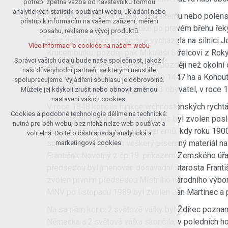
potřeb: zpětná vazba od návštěvníků formou
analytických statistik používání webu, ukládání nebo
udržení kontextu stránek (session):
Ždírec patřil k panství přibyslavskému nebo polen
přístup k informacím na vašem zařízení, měření
případná přihlášení, volby jazyka, apod.
cesty, která vedla od Hluboké po pravém břehu ře
obsahu, reklama a vývoj produktů.
Volitelná cookies
přes dvůr panské hospody a vycházela na silnici Je
Více informací o cookies na našem webu
analytická pro anonymizované
Krucemburku, později pak Mikuláši Střelcovi z Rok
vyhodnocení návštěvnosti
Správci vašich údajů bude naše společnost, jakož i
vrchnosti. Že naše obec vznikla později než okolní
naši důvěryhodní partneři, se kterými neustále
marketingová cookies (Google)
ha, Sobiňov 609 ha, Staré Ransko 1447 ha a Kohout
spolupracujeme. Vyjádření souhlasu je dobrovolné.
Více informací o cookies na našem webu
1890 bylo již zde 80 domů a 643 obyvatel, v roce
Můžete jej kdykoli zrušit nebo obnovit změnou
nastavení vašich cookies.
V roce 1848 končila funkce vrchnostenských rychtář
Cookies a podobné technologie dělíme na technická:
Přijmout všechny cookies
starostové. Prvním starostou u nás byl zvolen posl
nutná pro běh webu, bez nichž nelze web používat a
Kopanina. Podle archivních záznamů, kdy roku 1900 
volitelná. Do této části spadají analytická a
Odmítnout vše
spálila. Tak byl zničen veškerý písemný materiál 
marketingová cookies.
František Novotný z čp.19. příkazem Zemského úřa
předsedou byl jmenován dosavadní starosta Františ
zvolen prvním předsedou Místního národního výb
MNV po listopadu 1989 byl zvolen Jan Martinec a p
Na samém konci 2.světové války byl Ždírec pozname
Německa a 2.světová válka skončila, v poledních h