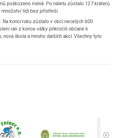
omů poškozeno méně. Po náletu zůstalo 127 kráterů
nožství lidí bez přístřeší.
í. Na konci roku zůstalo v obci necelých 600
ení ran z konce války přikročili občané k
, nová škola a mnoho dalších akcí. Všechny tyto