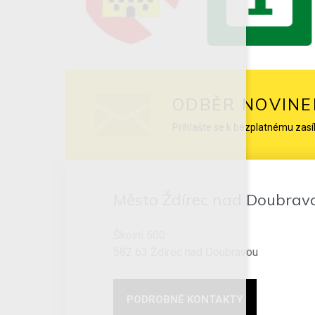
ODBĚR NOVINE
Přihlašte se k bezplatnému zasí
Město Ždírec nad Doubrav
Školní 500
582 63 Ždírec nad Doubravou
PODROBNÉ KONTAKTY