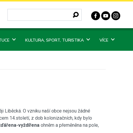
ITUCE
KULTURA, SPORT, TURISTIKA
VÍCE
ěji Liběcká. O vzniku naší obce nejsou žádné
em 14.století, z dob kolonizačních, kdy bylo
žďářena-vyždířena
ohněm a přeměněna na pole,