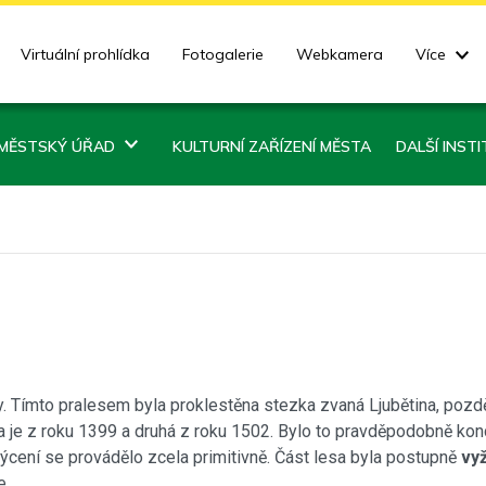
Virtuální prohlídka
Fotogalerie
Webkamera
Více
MĚSTSKÝ ÚŘAD
KULTURNÍ ZAŘÍZENÍ MĚSTA
DALŠÍ INST
y. Tímto pralesem byla proklestěna stezka zvaná Ljubětina, pozd
 je z roku 1399 a druhá z roku 1502. Bylo to pravděpodobně konc
ýcení se provádělo zcela primitivně. Část lesa byla postupně
vy
e.