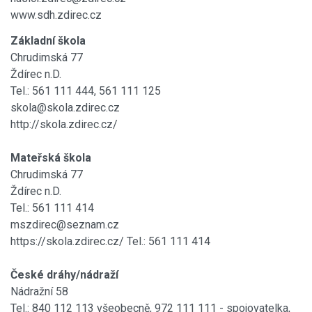
www.sdh.zdirec.cz
Základní škola
Chrudimská 77
Ždírec n.D.
Tel.: 561 111 444, 561 111 125
skola@skola.zdirec.cz
http://skola.zdirec.cz/
Mateřská škola
Chrudimská 77
Ždírec n.D.
Tel.: 561 111 414
mszdirec@seznam.cz
https://skola.zdirec.cz/ Tel.: 561 111 414
České dráhy/nádraží
Nádražní 58
Tel.: 840 112 113 všeobecně, 972 111 111 - spojovatelka,