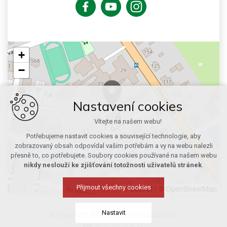
+
−
Nastavení cookies
Vítejte na našem webu!
Potřebujeme nastavit cookies a související technologie, aby
zobrazovaný obsah odpovídal vašim potřebám a vy na webu nalezli
přesně to, co potřebujete. Soubory cookies používané na našem webu
nikdy neslouží ke zjišťování totožnosti uživatelů stránek
.
Leaflet
|
© OpenStreetMap
Přijmout všechny cookies
Nastavit
© Copyright 2026 Ždírec nad Doubravou