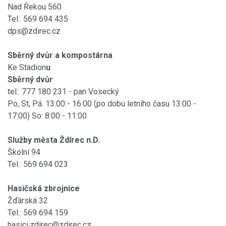
Nad Řekou 560
Tel.: 569 694 435
dps@zdirec.cz
Sběrný dvůr a kompostárna
Ke Stadion
u
Sběrný dvůr
tel.: 777 180 231 - pan Vosecký
Po, St, Pá: 13:00 - 16:00 (po dobu letního času 13:00 -
17:00) So: 8:00 - 11:00
Služby města Ždírec n.D.
Školní 94
Tel.: 569 694 023
Hasičská zbrojnice
Žďárská 32
Tel.: 569 694 159
hasici.zdirec@zdirec.cz