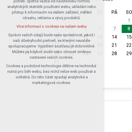
potřeb: zpětná vazba od návštěvníků formou
analytických statistik používání webu, ukládání nebo
udržení kontextu stránek (session):
PO
ÚT
ST
ČT
PÁ
S
přístup k informacím na vašem zařízení, měření
případná přihlášení, volby jazyka, apod.
obsahu, reklama a vývoj produktů.
1
Volitelná cookies
Více informací o cookies na našem webu
analytická pro anonymizované
3
4
5
6
7
8
vyhodnocení návštěvnosti
Správci vašich údajů bude naše společnost, jakož i
10
11
12
13
14
15
naši důvěryhodní partneři, se kterými neustále
marketingová cookies (Google)
17
18
19
20
21
22
spolupracujeme. Vyjádření souhlasu je dobrovolné.
Více informací o cookies na našem webu
Můžete jej kdykoli zrušit nebo obnovit změnou
24
25
26
27
28
29
nastavení vašich cookies.
31
Cookies a podobné technologie dělíme na technická:
Přijmout všechny cookies
nutná pro běh webu, bez nichž nelze web používat a
volitelná. Do této části spadají analytická a
Odmítnout vše
marketingová cookies.