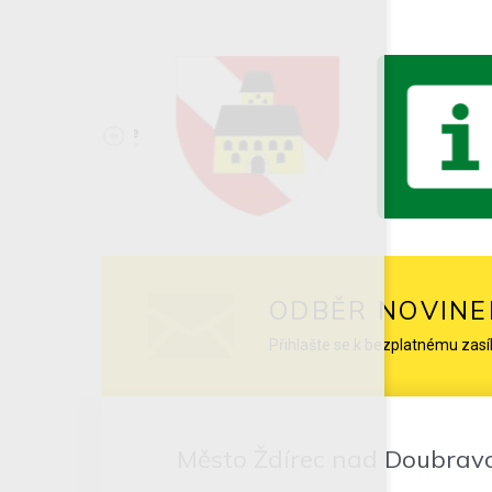
ODBĚR NOVINE
Přihlašte se k bezplatnému zasí
Město Ždírec nad Doubrav