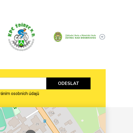
ODESLAT
váním osobních údajů