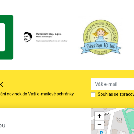
K
lání novinek do Vaší e-mailové schránky.
Souhlas se zpraco
+
ou
−