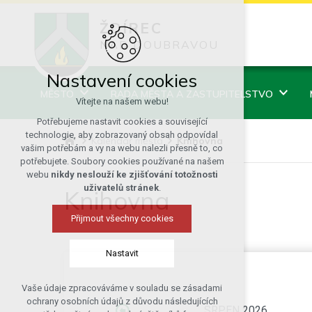
ŽDÍREC
NAD DOUBRAVOU
Nastavení cookies
MĚSTO
RADA MĚSTA A ZASTUPITELSTVO
Vítejte na našem webu!
Potřebujeme nastavit cookies a související
technologie, aby zobrazovaný obsah odpovídal
Kalendář města
Knihovna
vašim potřebám a vy na webu nalezli přesně to, co
potřebujete. Soubory cookies používané na našem
webu
nikdy neslouží ke zjišťování totožnosti
uživatelů stránek
.
Knihovna
Přijmout všechny cookies
Nastavit
Vaše údaje zpracováváme v souladu se zásadami
Technická cookies
ochrany osobních údajů z důvodu následujících
SRPEN 2026
nutná pro provozování webu