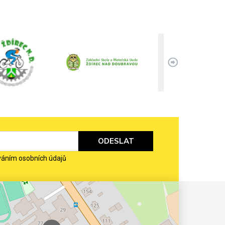
ODESLAT
váním osobních údajů