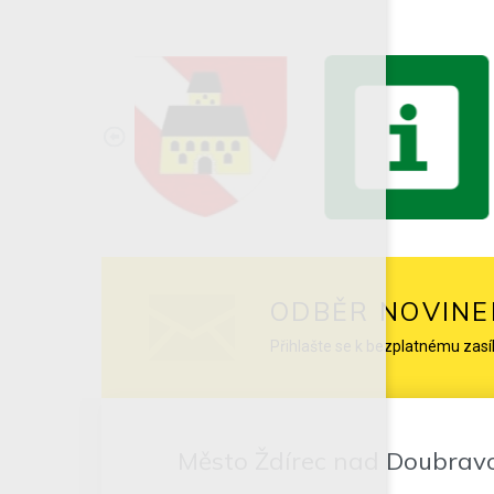
ODBĚR NOVINE
Přihlašte se k bezplatnému zasí
Město Ždírec nad Doubrav