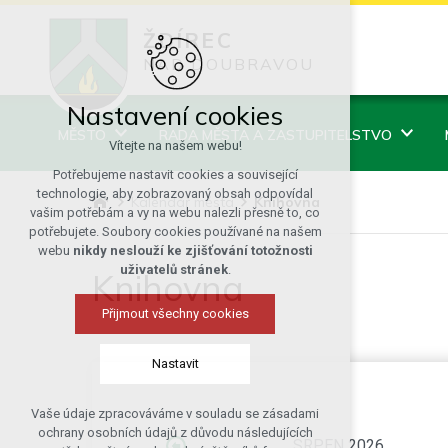
ŽDÍREC
NAD DOUBRAVOU
Nastavení cookies
MĚSTO
RADA MĚSTA A ZASTUPITELSTVO
Vítejte na našem webu!
Potřebujeme nastavit cookies a související
technologie, aby zobrazovaný obsah odpovídal
Kalendář města
Knihovna
vašim potřebám a vy na webu nalezli přesně to, co
potřebujete. Soubory cookies používané na našem
webu
nikdy neslouží ke zjišťování totožnosti
uživatelů stránek
.
Knihovna
Přijmout všechny cookies
Nastavit
Vaše údaje zpracováváme v souladu se zásadami
Technická cookies
ochrany osobních údajů z důvodu následujících
SRPEN 2026
nutná pro provozování webu