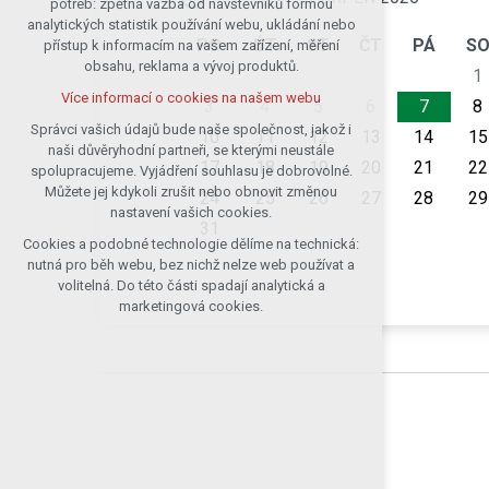
potřeb: zpětná vazba od návštěvníků formou
analytických statistik používání webu, ukládání nebo
udržení kontextu stránek (session):
PO
ÚT
ST
ČT
PÁ
S
přístup k informacím na vašem zařízení, měření
případná přihlášení, volby jazyka, apod.
obsahu, reklama a vývoj produktů.
1
Volitelná cookies
Více informací o cookies na našem webu
analytická pro anonymizované
3
4
5
6
7
8
vyhodnocení návštěvnosti
Správci vašich údajů bude naše společnost, jakož i
10
11
12
13
14
15
naši důvěryhodní partneři, se kterými neustále
marketingová cookies (Google)
17
18
19
20
21
22
spolupracujeme. Vyjádření souhlasu je dobrovolné.
Více informací o cookies na našem webu
Můžete jej kdykoli zrušit nebo obnovit změnou
24
25
26
27
28
29
nastavení vašich cookies.
31
Cookies a podobné technologie dělíme na technická:
Přijmout všechny cookies
nutná pro běh webu, bez nichž nelze web používat a
volitelná. Do této části spadají analytická a
Odmítnout vše
marketingová cookies.