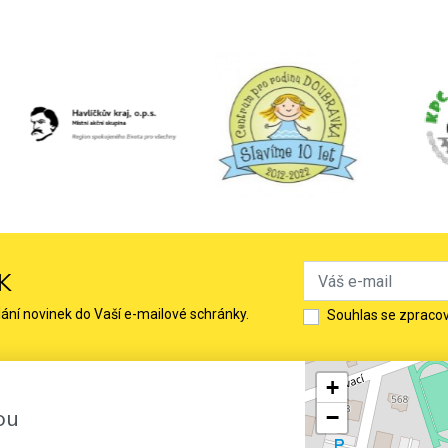
K
lání novinek do Vaší e-mailové schránky.
Souhlas se zpraco
+
ou
−