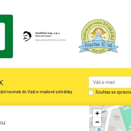
K
lání novinek do Vaší e-mailové schránky.
Souhlas se zpraco
+
ou
−