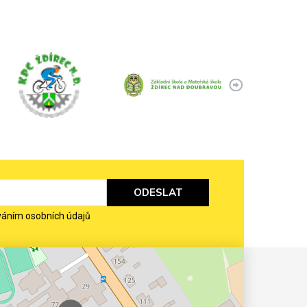
ODESLAT
váním osobních údajů