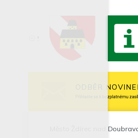
ODBĚR NOVINE
Přihlašte se k bezplatnému zasí
Město Ždírec nad Doubrav