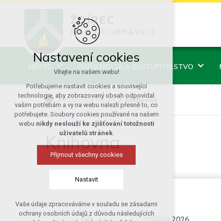
ŽDÍREC
NAD DOUBRAVOU
Nastavení cookies
MĚSTO
RADA MĚSTA A ZASTUPITELSTVO
Vítejte na našem webu!
Potřebujeme nastavit cookies a související
technologie, aby zobrazovaný obsah odpovídal
Kalendář města
Knihovna
vašim potřebám a vy na webu nalezli přesně to, co
potřebujete. Soubory cookies používané na našem
webu
nikdy neslouží ke zjišťování totožnosti
uživatelů stránek
.
Knihovna
Přijmout všechny cookies
Nastavit
Vaše údaje zpracováváme v souladu se zásadami
Technická cookies
ochrany osobních údajů z důvodu následujících
SRPEN 2026
nutná pro provozování webu