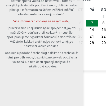
potřeb: zpětná vazba od návštěvníků formou
analytických statistik používání webu, ukládání nebo
udržení kontextu stránek (session):
PO
ÚT
ST
ČT
PÁ
S
přístup k informacím na vašem zařízení, měření
případná přihlášení, volby jazyka, apod.
obsahu, reklama a vývoj produktů.
1
Volitelná cookies
Více informací o cookies na našem webu
analytická pro anonymizované
3
4
5
6
7
8
vyhodnocení návštěvnosti
Správci vašich údajů bude naše společnost, jakož i
10
11
12
13
14
15
naši důvěryhodní partneři, se kterými neustále
marketingová cookies (Google)
17
18
19
20
21
22
spolupracujeme. Vyjádření souhlasu je dobrovolné.
Více informací o cookies na našem webu
Můžete jej kdykoli zrušit nebo obnovit změnou
24
25
26
27
28
29
nastavení vašich cookies.
31
Cookies a podobné technologie dělíme na technická:
Přijmout všechny cookies
nutná pro běh webu, bez nichž nelze web používat a
volitelná. Do této části spadají analytická a
Odmítnout vše
marketingová cookies.