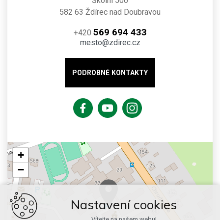
Školní 500
582 63 Ždírec nad Doubravou
569 694 433
+420
mesto@zdirec.cz
PODROBNÉ KONTAKTY
+
−
Nastavení cookies
Vítejte na našem webu!