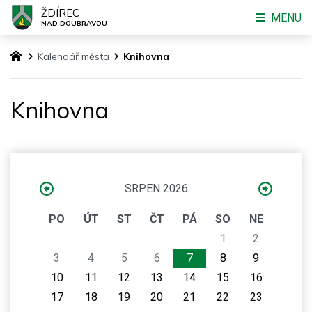
ŽDÍREC
MENU
NAD DOUBRAVOU
Kalendář města
Knihovna
Knihovna
SRPEN 2026
PO
ÚT
ST
ČT
PÁ
SO
NE
1
2
3
4
5
6
7
8
9
10
11
12
13
14
15
16
17
18
19
20
21
22
23