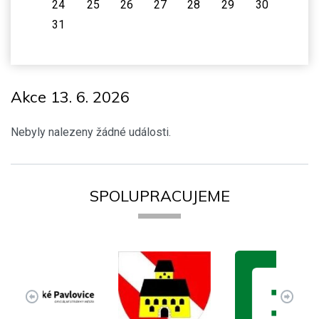
24
25
26
27
28
29
30
31
Akce 13. 6. 2026
Nebyly nalezeny žádné události.
SPOLUPRACUJEME