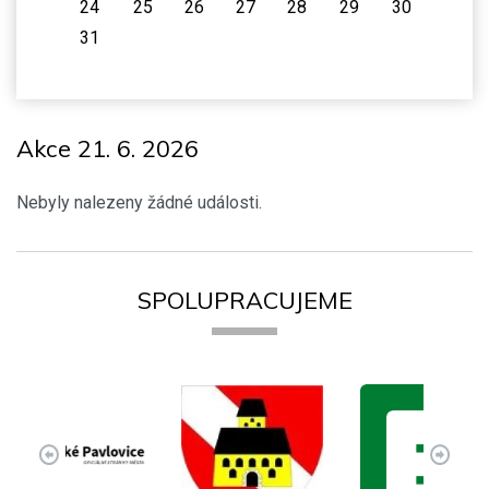
24
25
26
27
28
29
30
31
Akce 21. 6. 2026
Nebyly nalezeny žádné události.
SPOLUPRACUJEME