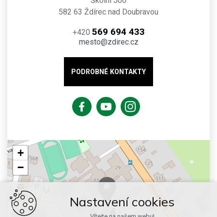
Školní 500
582 63 Ždírec nad Doubravou
569 694 433
+420
mesto@zdirec.cz
PODROBNÉ KONTAKTY
+
−
Nastavení cookies
Vítejte na našem webu!