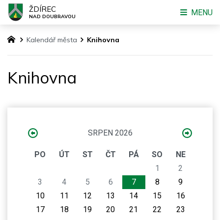
ŽDÍREC
MENU
NAD DOUBRAVOU
Kalendář města
Knihovna
Knihovna
SRPEN 2026
PO
ÚT
ST
ČT
PÁ
SO
NE
1
2
3
4
5
6
7
8
9
10
11
12
13
14
15
16
17
18
19
20
21
22
23