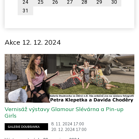
24
25
26
27
28
29
30
31
Akce 12. 12. 2024
Vernisáž výstavy Glamour Slévárna a Pin-up
Girls
8. 11. 2024 17:00
GALERIE DOUBRAVKA
20. 12. 2024 17:00