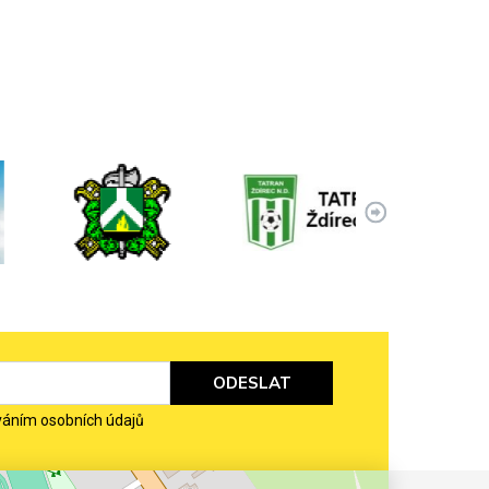
ODESLAT
váním osobních údajů