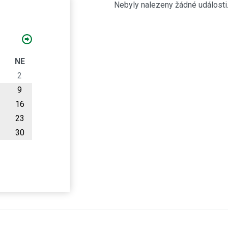
Nebyly nalezeny žádné události
O
NE
2
9
16
23
30