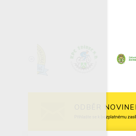
ODBĚR NOVINE
Přihlašte se k bezplatnému zasí