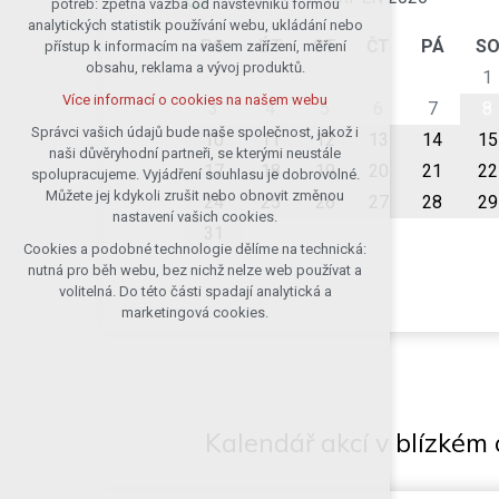
potřeb: zpětná vazba od návštěvníků formou
analytických statistik používání webu, ukládání nebo
udržení kontextu stránek (session):
PO
ÚT
ST
ČT
PÁ
S
přístup k informacím na vašem zařízení, měření
případná přihlášení, volby jazyka, apod.
obsahu, reklama a vývoj produktů.
1
Volitelná cookies
Více informací o cookies na našem webu
analytická pro anonymizované
3
4
5
6
7
8
vyhodnocení návštěvnosti
Správci vašich údajů bude naše společnost, jakož i
10
11
12
13
14
15
naši důvěryhodní partneři, se kterými neustále
marketingová cookies (Google)
17
18
19
20
21
22
spolupracujeme. Vyjádření souhlasu je dobrovolné.
Více informací o cookies na našem webu
Můžete jej kdykoli zrušit nebo obnovit změnou
24
25
26
27
28
29
nastavení vašich cookies.
31
Cookies a podobné technologie dělíme na technická:
Přijmout všechny cookies
nutná pro běh webu, bez nichž nelze web používat a
volitelná. Do této části spadají analytická a
Odmítnout vše
marketingová cookies.
Kalendář akcí v blízkém 