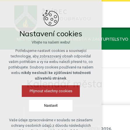
ŽDÍREC
NAD DOUBRAVOU
Nastavení cookies
MĚSTO
RADA MĚSTA A ZASTUPITELSTVO
Vítejte na našem webu!
Potřebujeme nastavit cookies a související
technologie, aby zobrazovaný obsah odpovídal
Kalendář města
vašim potřebám a vy na webu nalezli přesně to, co
potřebujete. Soubory cookies používané na našem
webu
nikdy neslouží ke zjišťování totožnosti
uživatelů stránek
.
Kalendář města
Přijmout všechny cookies
Nastavit
Vaše údaje zpracováváme v souladu se zásadami
Technická cookies
ochrany osobních údajů z důvodu následujících
SRPEN 2026
nutná pro provozování webu