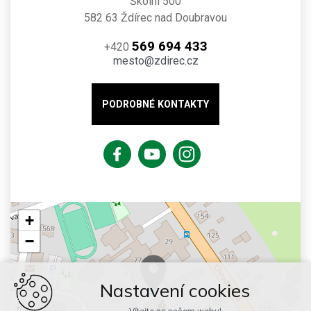
Školní 500
582 63 Ždírec nad Doubravou
569 694 433
+420
mesto@zdirec.cz
PODROBNÉ KONTAKTY
+
−
Nastavení cookies