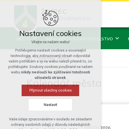
ŽDÍREC
NAD DOUBRAVOU
Nastavení cookies
MĚSTO
RADA MĚSTA A ZASTUPITELSTVO
Vítejte na našem webu!
Potřebujeme nastavit cookies a související
technologie, aby zobrazovaný obsah odpovídal
Kalendář města
vašim potřebám a vy na webu nalezli přesně to, co
potřebujete. Soubory cookies používané na našem
webu
nikdy neslouží ke zjišťování totožnosti
uživatelů stránek
.
Kalendář města
Přijmout všechny cookies
Nastavit
Vaše údaje zpracováváme v souladu se zásadami
Technická cookies
ochrany osobních údajů z důvodu následujících
SRPEN 2026
nutná pro provozování webu