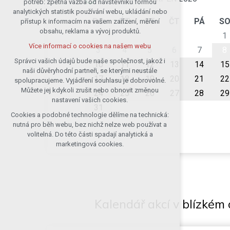
potřeb: zpětná vazba od návštěvníků formou
analytických statistik používání webu, ukládání nebo
udržení kontextu stránek (session):
PO
ÚT
ST
ČT
PÁ
S
přístup k informacím na vašem zařízení, měření
případná přihlášení, volby jazyka, apod.
obsahu, reklama a vývoj produktů.
1
Volitelná cookies
Více informací o cookies na našem webu
analytická pro anonymizované
3
4
5
6
7
8
vyhodnocení návštěvnosti
Správci vašich údajů bude naše společnost, jakož i
10
11
12
13
14
15
naši důvěryhodní partneři, se kterými neustále
marketingová cookies (Google)
17
18
19
20
21
22
spolupracujeme. Vyjádření souhlasu je dobrovolné.
Více informací o cookies na našem webu
Můžete jej kdykoli zrušit nebo obnovit změnou
24
25
26
27
28
29
nastavení vašich cookies.
31
Cookies a podobné technologie dělíme na technická:
Přijmout všechny cookies
nutná pro běh webu, bez nichž nelze web používat a
volitelná. Do této části spadají analytická a
Odmítnout vše
marketingová cookies.
Kalendář akcí v blízkém 