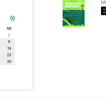
M
K
B
O
NE
2
9
16
23
30