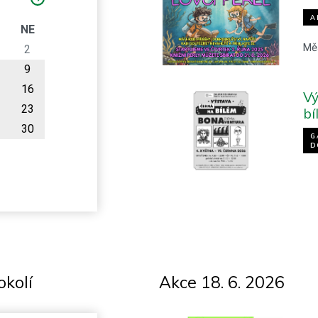
A
O
NE
Mě
2
9
16
Vý
23
bí
30
G
D
okolí
Akce 18. 6. 2026