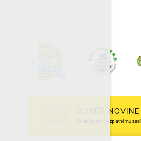
ODBĚR NOVINE
Přihlašte se k bezplatnému zasí