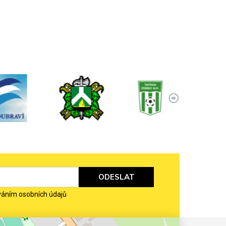
ODESLAT
váním osobních údajů