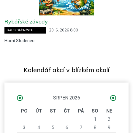
Rybářské závody
20. 6. 2026 8:00
KALENDÁŘ MĚSTA
Horní Studenec
Kalendář akcí v blízkém okolí
SRPEN 2026
PO
ÚT
ST
ČT
PÁ
SO
NE
1
2
3
4
5
6
7
8
9