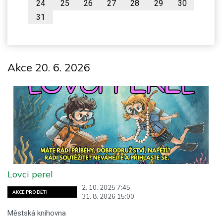
24
25
26
27
28
29
30
31
Akce 20. 6. 2026
Lovci perel
2. 10. 2025 7:45
AKCE PRO DĚTI
31. 8. 2026 15:00
Městská knihovna