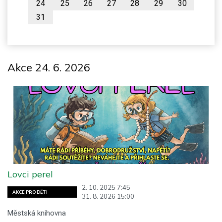
24
25
26
27
28
29
30
31
Akce 24. 6. 2026
Lovci perel
2. 10. 2025 7:45
AKCE PRO DĚTI
31. 8. 2026 15:00
Městská knihovna