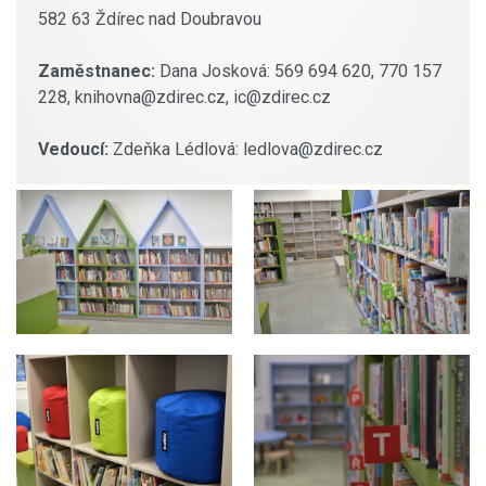
582 63 Ždírec nad Doubravou
Zaměstnanec:
Dana Josková: 569 694 620, 770 157
228, knihovna@zdirec.cz, ic@zdirec.cz
Vedoucí:
Zdeňka Lédlová: ledlova@zdirec.cz