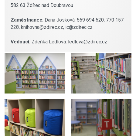
582 63 Ždírec nad Doubravou
Zaměstnanec:
Dana Josková: 569 694 620, 770 157
228, knihovna@zdirec.cz, ic@zdirec.cz
Vedoucí:
Zdeňka Lédlová: ledlova@zdirec.cz