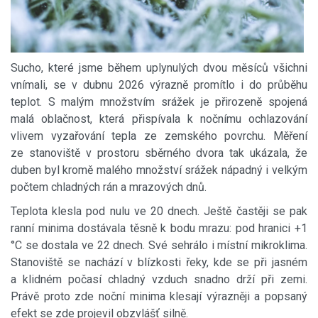
Sucho, které jsme během uplynulých dvou měsíců všichni
vnímali, se v dubnu 2026 výrazně promítlo i do průběhu
teplot. S malým množstvím srážek je přirozeně spojená
malá oblačnost, která přispívala k nočnímu ochlazování
vlivem vyzařování tepla ze zemského povrchu. Měření
ze stanoviště v prostoru sběrného dvora tak ukázala, že
duben byl kromě malého množství srážek nápadný i velkým
počtem chladných rán a mrazových dnů.
Teplota klesla pod nulu ve 20 dnech. Ještě častěji se pak
ranní minima dostávala těsně k bodu mrazu: pod hranici +1
°C se dostala ve 22 dnech. Své sehrálo i místní mikroklima.
Stanoviště se nachází v blízkosti řeky, kde se při jasném
a klidném počasí chladný vzduch snadno drží při zemi.
Právě proto zde noční minima klesají výrazněji a popsaný
efekt se zde projevil obzvlášť silně.