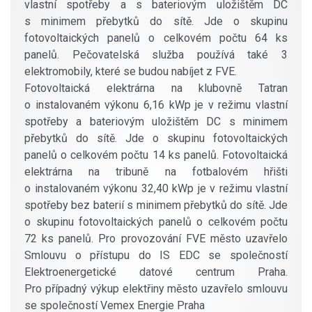
vlastní spotřeby a s bateriovým uložištěm DC
s minimem přebytků do sítě. Jde o skupinu
fotovoltaických panelů o celkovém počtu 64 ks
panelů. Pečovatelská služba používá také 3
elektromobily, které se budou nabíjet z FVE.
Fotovoltaická elektrárna na klubovně Tatran
o instalovaném výkonu 6,16 kWp je v režimu vlastní
spotřeby a bateriovým uložištěm DC s minimem
přebytků do sítě. Jde o skupinu fotovoltaických
panelů o celkovém počtu 14 ks panelů. Fotovoltaická
elektrárna na tribuně na fotbalovém hřišti
o instalovaném výkonu 32,40 kWp je v režimu vlastní
spotřeby bez baterií s minimem přebytků do sítě. Jde
o skupinu fotovoltaických panelů o celkovém počtu
72 ks panelů. Pro provozování FVE město uzavřelo
Smlouvu o přístupu do IS EDC se společností
Elektroenergetické datové centrum Praha.
Pro případný výkup elektřiny město uzavřelo smlouvu
se společností Vemex Energie Praha