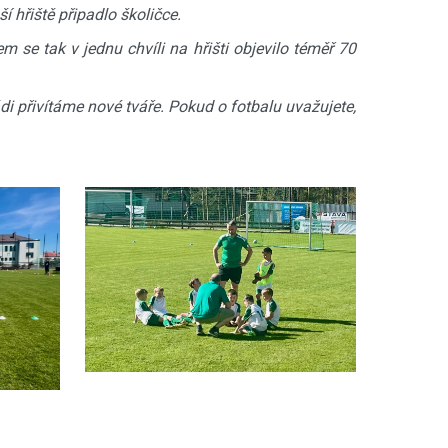
í hřiště připadlo školičce.
 se tak v jednu chvíli na hřišti objevilo téměř 70
i přivítáme nové tváře. Pokud o fotbalu uvažujete,