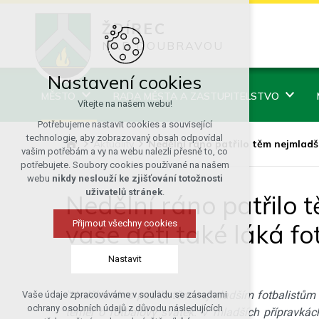
ŽDÍREC
NAD DOUBRAVOU
Nastavení cookies
MĚSTO
RADA MĚSTA A ZASTUPITELSTVO
Vítejte na našem webu!
Potřebujeme nastavit cookies a související
technologie, aby zobrazovaný obsah odpovídal
Aktuality
Nedělní ráno patřilo těm nejmladší
vašim potřebám a vy na webu nalezli přesně to, co
potřebujete. Soubory cookies používané na našem
webu
nikdy neslouží ke zjišťování totožnosti
uživatelů stránek
.
Nedělní ráno patřilo 
Přijmout všechny cookies
vaše děti také láká fot
Nastavit
"Nedělní ráno patřilo těm nejmladším fotbalistům
Vaše údaje zpracováváme v souladu se zásadami
Technická cookies
ochrany osobních údajů z důvodu následujících
téměř o fotbalový svátek. V mladších přípravká
nutná pro provozování webu