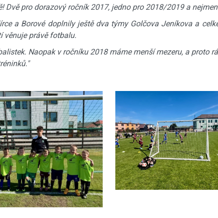
ště! Dvě pro dorazový ročník 2017, jedno pro 2018/2019 a nejmenš
írce a Borové doplnily ještě dva týmy Golčova Jeníkova a celkem
tí věnuje právě fotbalu.
alistek. Naopak v ročníku 2018 máme menší mezeru, a proto rád
réninků."