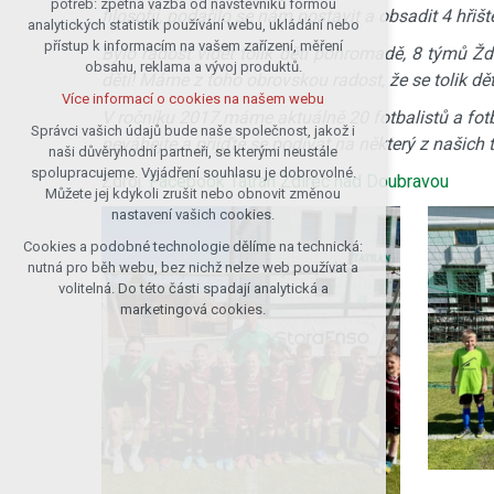
potřeb: zpětná vazba od návštěvníků formou
filosofii, podařilo se nám postavit a obsadit 4 hři
analytických statistik používání webu, ukládání nebo
udržení kontextu stránek (session):
přístup k informacím na vašem zařízení, měření
případná přihlášení, volby jazyka, apod.
Bylo radost vidět tolik dětí pohromadě, 8 týmů Žd
obsahu, reklama a vývoj produktů.
dětí! Máme z toho obrovskou radost, že se tolik dě
Volitelná cookies
Více informací o cookies na našem webu
analytická pro anonymizované
V ročníku 2017 máme aktuálně 20 fotbalistů a fotb
vyhodnocení návštěvnosti
Správci vašich údajů bude naše společnost, jakož i
neváhejte a přijďte se podívat na některý z našich t
naši důvěryhodní partneři, se kterými neustále
marketingová cookies (Google)
spolupracujeme. Vyjádření souhlasu je dobrovolné.
Zdroj:
Facebook Tatran Ždírec nad Doubravou
Více informací o cookies na našem webu
Můžete jej kdykoli zrušit nebo obnovit změnou
nastavení vašich cookies.
Cookies a podobné technologie dělíme na technická:
Přijmout všechny cookies
nutná pro běh webu, bez nichž nelze web používat a
volitelná. Do této části spadají analytická a
Odmítnout vše
marketingová cookies.