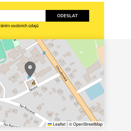
ODESLAT
váním osobních údajů
Leaflet
|
© OpenStreetMap