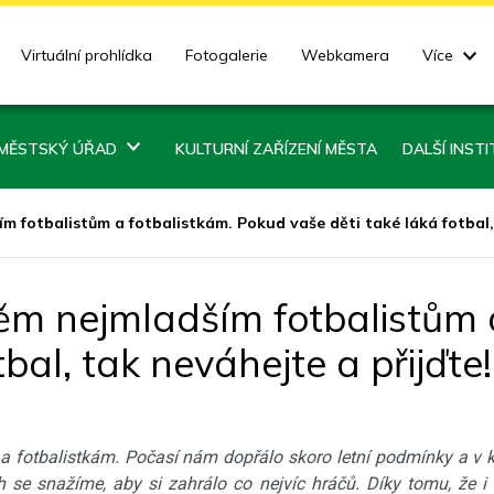
Virtuální prohlídka
Fotogalerie
Webkamera
Více
MĚSTSKÝ ÚŘAD
KULTURNÍ ZAŘÍZENÍ MĚSTA
DALŠÍ INST
m fotbalistům a fotbalistkám. Pokud vaše děti také láká fotbal,
těm nejmladším fotbalistům 
bal, tak neváhejte a přijďte!
 a fotbalistkám. Počasí nám dopřálo skoro letní podmínky a v 
ch se snažíme, aby si zahrálo co nejvíc hráčů. Díky tomu, že