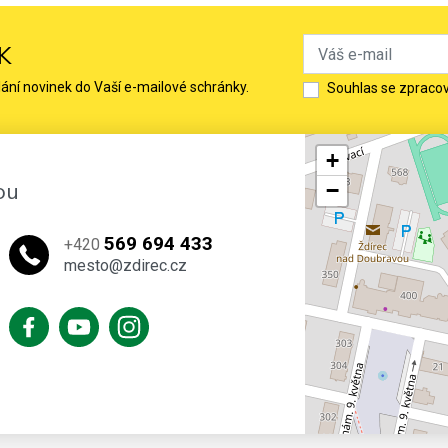
K
lání novinek do Vaší e-mailové schránky.
Souhlas se zpraco
+
ou
−
569 694 433
+420
mesto@zdirec.cz