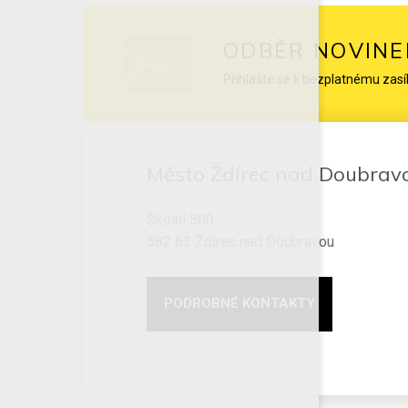
ODBĚR NOVINE
Přihlašte se k bezplatnému zasí
Město Ždírec nad Doubrav
Školní 500
582 63 Ždírec nad Doubravou
PODROBNÉ KONTAKTY