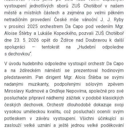
vystoupení jednotlivých sborů ZUŠ Chotěboř v našem
městě a místních částech a zejména po velmi pěkném
netradičním provedení České mše vánoční J. J. Ryby
v prosinci 2025 orchestrem Da Capo pod vedením Mgr.
Aloise Štěrby a Lukáše Kopeckého, pozvali ZUŠ Chotěboř
dne 23. 5. 2026 opět do Ždírce nad Doubravou k další
spolupráci – tentokrát na „Hudební odpoledne
s dechovkou“.
V úvodu hudebního odpoledne vystoupil orchestr Da Capo
a na ždíreckém náměstí se prezentoval hodinovým
představením. Pan dirigent Mgr. Alois Štěrba se svými
nadanými muzikanty, podpořenými sólovým zpěvem
Miroslavy Kudrnové a Ondřeje Nepovíma, společně pro své
posluchače připravil nádherný zážitek v podobě klasických
českých dechovek. Orchestr dlouhodobě dokazuje svoji
vysokou uměleckou kvalitu, což posluchači ocenili svým
potleskem v závěru vystoupení. Všichni účinkující si
zaslouží velké uznání a ještě jednou velké poděkování