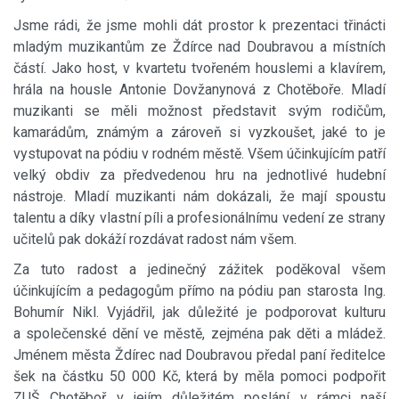
Jsme rádi, že jsme mohli dát prostor k prezentaci třinácti
mladým muzikantům ze Ždírce nad Doubravou a místních
částí. Jako host, v kvartetu tvořeném houslemi a klavírem,
hrála na housle Antonie Dovžanynová z Chotěboře. Mladí
muzikanti se měli možnost představit svým rodičům,
kamarádům, známým a zároveň si vyzkoušet, jaké to je
vystupovat na pódiu v rodném městě. Všem účinkujícím patří
velký obdiv za předvedenou hru na jednotlivé hudební
nástroje. Mladí muzikanti nám dokázali, že mají spoustu
talentu a díky vlastní píli a profesionálnímu vedení ze strany
učitelů pak dokáží rozdávat radost nám všem.
Za tuto radost a jedinečný zážitek poděkoval všem
účinkujícím a pedagogům přímo na pódiu pan starosta Ing.
Bohumír Nikl. Vyjádřil, jak důležité je podporovat kulturu
a společenské dění ve městě, zejména pak děti a mládež.
Jménem města Ždírec nad Doubravou předal paní ředitelce
šek na částku 50 000 Kč, která by měla pomoci podpořit
ZUŠ Chotěboř v jejím důležitém poslání v rámci naší