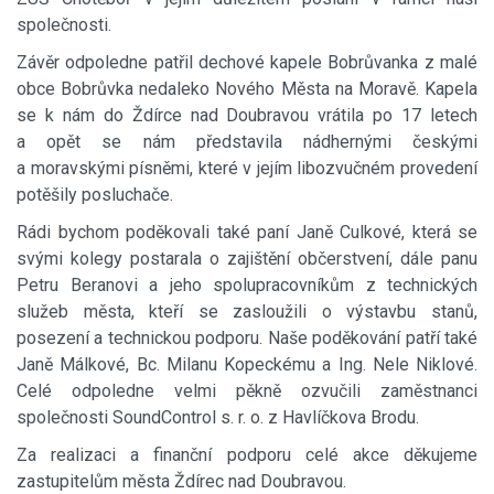
společnosti.
Závěr odpoledne patřil dechové kapele Bobrůvanka z malé
obce Bobrůvka nedaleko Nového Města na Moravě. Kapela
se k nám do Ždírce nad Doubravou vrátila po 17 letech
a opět se nám představila nádhernými českými
a moravskými písněmi, které v jejím libozvučném provedení
potěšily posluchače.
Rádi bychom poděkovali také paní Janě Culkové, která se
svými kolegy postarala o zajištění občerstvení, dále panu
Petru Beranovi a jeho spolupracovníkům z technických
služeb města, kteří se zasloužili o výstavbu stanů,
posezení a technickou podporu. Naše poděkování patří také
Janě Málkové, Bc. Milanu Kopeckému a Ing. Nele Niklové.
Celé odpoledne velmi pěkně ozvučili zaměstnanci
společnosti SoundControl s. r. o. z Havlíčkova Brodu.
Za realizaci a finanční podporu celé akce děkujeme
zastupitelům města Ždírec nad Doubravou.