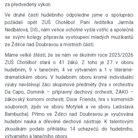
za předvedený výkon.
Ve druhé části hudebního odpoledne jsme o spolupráci
požádali opět ZUŠ Chotěboř. Paní ředitelka Jarmila
Nedbalová, DiS., nám velice ochotně vyšla vstříc a společně
se svými kolegy připravila vystoupení mladých muzikantů
ze Ždírce nad Doubravou a místních částí.
Máme velké štěstí, že se nám ve školním roce 2025/2026
ZUŠ Chotěboř stará o 41 žáků. Z toho je 27 v oboru
hudebním, 9 v tanečním, 4 ve výtvarném a 1 v literárně-
dramatickém oboru. V hudebním oboru kromě individuální
výuky navštěvují žáci skupinové předměty (hra v orchestru
Da Capo, Dominik – přípravný dechový orchestr, ŽAKO –
žákovský komorní orchestr, Dixie Friends, hra v komorních
souborech, zpěv ve sboru Motýlek a ve sboru Ladislava
Bambucha). Přímo ve Ždírci nad Doubravou je vyučována
hudební nauka a dřevěné dechové nástroje. K talentovým
zkouškám podalo přihlášku 14 uchazečů do hudebního,
výtvarného a tanečního oboru.