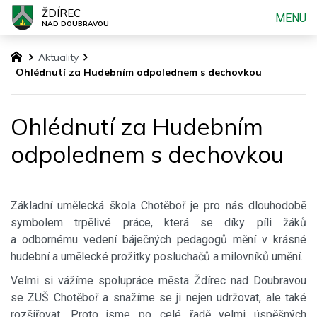
ŽDÍREC
MENU
NAD DOUBRAVOU
Aktuality
Ohlédnutí za Hudebním odpolednem s dechovkou
Ohlédnutí za Hudebním
odpolednem s dechovkou
Základní umělecká škola Chotěboř je pro nás dlouhodobě
symbolem trpělivé práce, která se díky píli žáků
a odbornému vedení báječných pedagogů mění v krásné
hudební a umělecké prožitky posluchačů a milovníků umění.
Velmi si vážíme spolupráce města Ždírec nad Doubravou
se ZUŠ Chotěboř a snažíme se ji nejen udržovat, ale také
rozšiřovat. Proto jsme po celé řadě velmi úspěšných