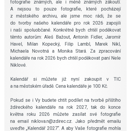
fotografie známých, ale i méně známých zákoutí.
A nejsou to pouze fotografie, které pocházejí
z městského archivu, ale jsme moc rádi, že se
do tvorby našeho kalendáře pro rok 2026 zapojili
i naši spoluobčané. Konkrétně bych chtěl poděkovat
těmto autorům: Aleš Bažout, Antonín Fidler, Jaromír
Havel, Milan Kopecký, Filip Lambl, Marek Nikl,
Michaela Novotná a Monika Stará. Za zpracování
kalendáře na rok 2026 bych chtěl poděkovat paní Nele
Niklové.
Kalendář si můžete již nyní zakoupit v TIC
a na městském úřadě. Cena kalendáře je 100 Kč.
Pokud se i Vy budete chtít podílet na tvorbě příštího
ždíreckého kalendáře na rok 2027, tak do konce
května roku 2026 můžete zasílat své fotografie
na email niklova.n@zdirec.cz. Jako předmět emailu
uveďte „Kalendář 2027“. A aby Vaše fotografie mohla