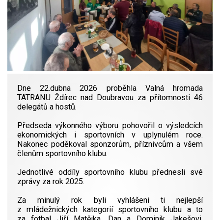
Dne 22.dubna 2026 proběhla Valná hromada
TATRANU Ždírec nad Doubravou za přítomnosti 46
delegátů a hostů.
Předseda výkonného výboru pohovořil o výsledcích
ekonomických i sportovních v uplynulém roce.
Nakonec poděkoval sponzorům, příznivcům a všem
členům sportovního klubu.
Jednotlivé oddíly sportovního klubu přednesli své
zprávy za rok 2025.
Za minulý rok byli vyhlášeni ti nejlepší
z mládežnických kategorií sportovního klubu a to
za fotbal Jiří Matějka, Dan a Dominik Jakešovi,