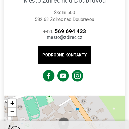
Město Ždírec nad Doubravou
Školní 500
582 63 Ždírec nad Doubravou
569 694 433
+420
mesto@zdirec.cz
PODROBNÉ KONTAKTY
+
−