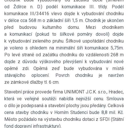
od Ždírce n. D.) podél komunikace III. třídy. Podél
komunikace III/34416 vlevo dojde k vybudování chodníku
v délce cca 568 m o základní šíři 1,5 m. Chodník je ukončen
před budovou kulturního domu. Mezi chodníkem
a komunikací (pokud to šířkové poměry dovolí) dojde
k vybudování zeleného pruhu. Šířkové uspořádání chodníku
je voleno s ohledem na minimální šíři komunikace 5,75m.
Po levé straně od začátku chodníku do vzdálenosti 268 m
dojde z důvodu výškového převýšení k vybudování nové
opěrné zdi. Opěrná zeď bude vybudována v místě
stávajícího oplocení. Povrch chodníku je navržen
ze zámkové dlažby tl. 6 cm.
Stavební práce provede firma UNIMONT J.C.K. s.r.o., Hradec,
která ve veřejné soutěži nabídla nejnižší cenu. Smlouva
o dílo je podepsaná a stavební plochy jsou předány. Celková
cena stavby chodníku v Horním Studenci bude 8,8 mil. Kč.
Město požádalo na výstavbu chodníku dotaci z SFDI (Státní
fond dopravní infrastruktury).