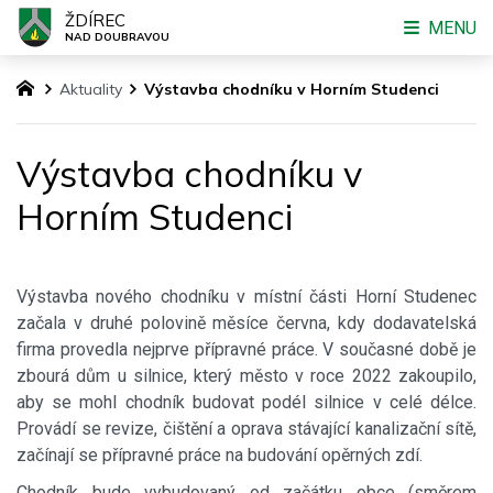
ŽDÍREC
MENU
NAD DOUBRAVOU
Aktuality
Výstavba chodníku v Horním Studenci
Výstavba chodníku v
Horním Studenci
Výstavba nového chodníku v místní části Horní Studenec
začala v druhé polovině měsíce června, kdy dodavatelská
firma provedla nejprve přípravné práce. V současné době je
zbourá dům u silnice, který město v roce 2022 zakoupilo,
aby se mohl chodník budovat podél silnice v celé délce.
Provádí se revize, čištění a oprava stávající kanalizační sítě,
začínají se přípravné práce na budování opěrných zdí.
Chodník bude vybudovaný od začátku obce (směrem