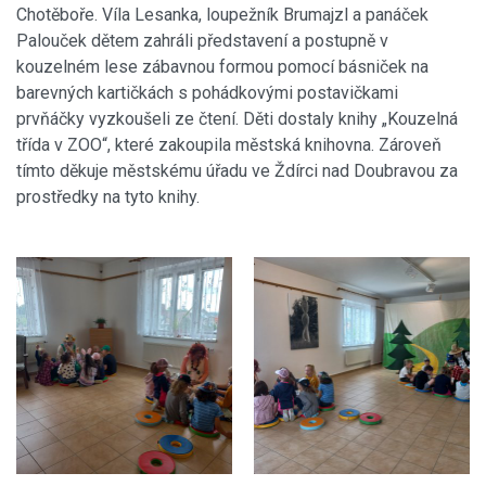
Chotěboře. Víla Lesanka, loupežník Brumajzl a panáček
Palouček dětem zahráli představení a postupně v
kouzelném lese zábavnou formou pomocí básniček na
barevných kartičkách s pohádkovými postavičkami
prvňáčky vyzkoušeli ze čtení. Děti dostaly knihy „Kouzelná
třída v ZOO“, které zakoupila městská knihovna. Zároveň
tímto děkuje městskému úřadu ve Ždírci nad Doubravou za
prostředky na tyto knihy.