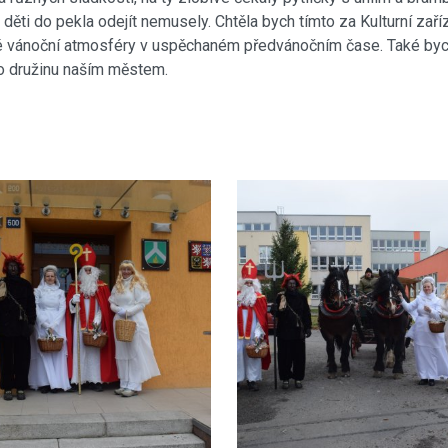
ěti do pekla odejít nemusely. Chtěla bych tímto za Kulturní za
hu té vánoční atmosféry v uspěchaném předvánočním čase. Také b
ho družinu naším městem.