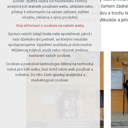
potřeb: zpětná vazba od návštěvníků formou
roce už budou hodné a tak nakonec s čertem žádné d
analytických statistik používání webu, ukládání nebo
udržení kontextu stránek (session):
přístup k informacím na vašem zařízení, měření
případná přihlášení, volby jazyka, apod.
Mikuláši a jeho družině za jejich návštěvu a troc
obsahu, reklama a vývoj produktů.
koňské spřežení, které provezlo sv. Mikuláše a je
Volitelná cookies
Více informací o cookies na našem webu
analytická pro anonymizované
vyhodnocení návštěvnosti
Za KZM Mgr. Hana Lédlová
Správci vašich údajů bude naše společnost, jakož i
naši důvěryhodní partneři, se kterými neustále
marketingová cookies (Google)
spolupracujeme. Vyjádření souhlasu je dobrovolné.
Více informací o cookies na našem webu
Můžete jej kdykoli zrušit nebo obnovit změnou
nastavení vašich cookies.
Cookies a podobné technologie dělíme na technická:
Přijmout všechny cookies
nutná pro běh webu, bez nichž nelze web používat a
volitelná. Do této části spadají analytická a
Odmítnout vše
marketingová cookies.