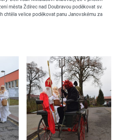
řízení města Ždírec nad Doubravou poděkovat sv.
ych chtěla velice poděkovat panu Janovskému za