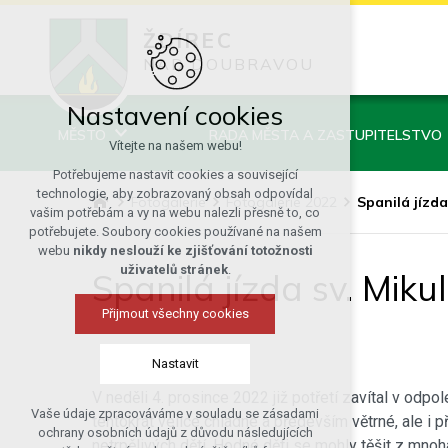
ŽDÍREC
NAD DOUBRAVOU
Nastavení cookies
MĚSTO
RADA MĚSTA A ZASTUPITELSTVO
Vítejte na našem webu!
Potřebujeme nastavit cookies a související
technologie, aby zobrazovaný obsah odpovídal
Fotogalerie
Fotogalerie 2022
Spanilá jízda
vašim potřebám a vy na webu nalezli přesně to, co
potřebujete. Soubory cookies používané na našem
webu
nikdy neslouží ke zjišťování totožnosti
uživatelů stránek
.
Spanilá jízda sv. Miku
Přijmout všechny cookies
Nastavit
V neděli 4. prosince 2022 již potřetí zavítal v od
Vaše údaje zpracováváme v souladu se zásadami
tentokrát velice chladné a především větrné, ale i 
Technická cookies
ochrany osobních údajů z důvodu následujících
netrpělivých dětí. Hodné děti se mohly těšit z mnoha
nutná pro provozování webu