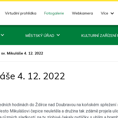
Virtuální prohlídka
Fotogalerie
Webkamera
Více
MĚSTSKÝ ÚŘAD
KULTURNÍ ZAŘÍZENÍ
 sv. Mikuláše 4. 12. 2022
láše 4. 12. 2022
poledních hodinách do Ždírce nad Doubravou na koňském spřežení 
přesto Mikulášovi čepice neuletěla a družina tak zdárně projela 
 různých sladkostí, na ty zlobivé čekaly pytlíčky s uhlím a bramb