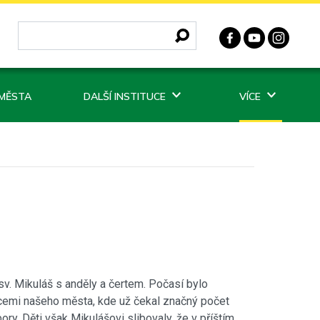
 MĚSTA
DALŠÍ INSTITUCE
VÍCE
sv. Mikuláš s anděly a čertem. Počasí bylo
ulicemi našeho města, kde už čekal značný počet
ory. Děti však Mikulášovi slibovaly, že v příštím