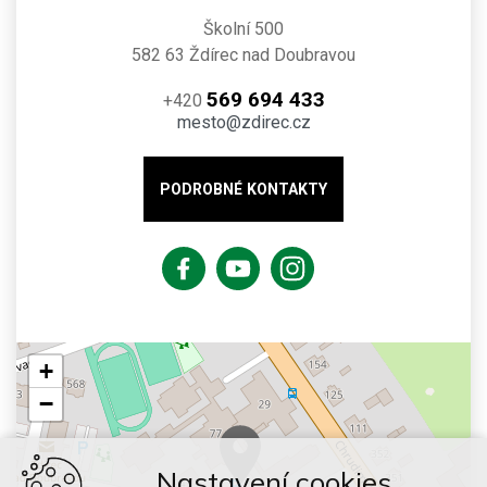
Školní 500
582 63 Ždírec nad Doubravou
569 694 433
+420
mesto@zdirec.cz
PODROBNÉ KONTAKTY
+
−
Nastavení cookies