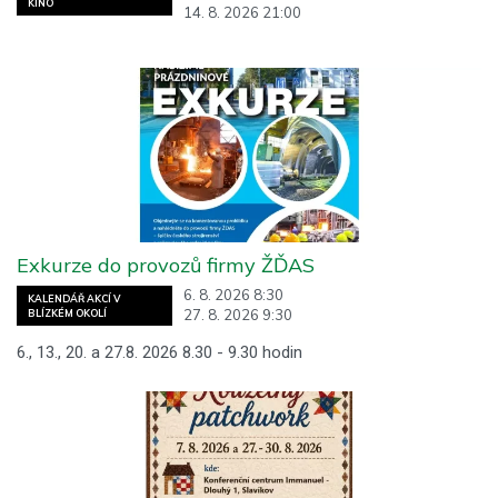
KINO
14. 8. 2026 21:00
Exkurze do provozů firmy ŽĎAS
6. 8. 2026 8:30
KALENDÁŘ AKCÍ V
27. 8. 2026 9:30
BLÍZKÉM OKOLÍ
6., 13., 20. a 27.8. 2026 8.30 - 9.30 hodin