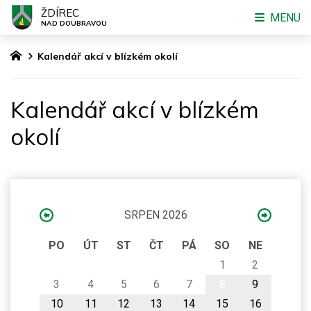
ŽDÍREC
MENU
NAD DOUBRAVOU
Kalendář akcí v blízkém okolí
Kalendář akcí v blízkém
okolí
SRPEN 2026
PO
ÚT
ST
ČT
PÁ
SO
NE
1
2
3
4
5
6
7
8
9
10
11
12
13
14
15
16