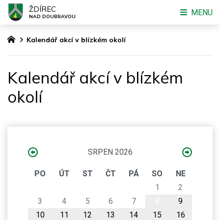
ŽDÍREC
MENU
NAD DOUBRAVOU
Kalendář akcí v blízkém okolí
Kalendář akcí v blízkém
okolí
SRPEN 2026
PO
ÚT
ST
ČT
PÁ
SO
NE
1
2
3
4
5
6
7
8
9
10
11
12
13
14
15
16