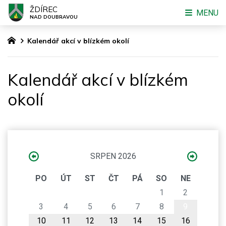
ŽDÍREC
MENU
NAD DOUBRAVOU
Kalendář akcí v blízkém okolí
Kalendář akcí v blízkém
okolí
SRPEN 2026
PO
ÚT
ST
ČT
PÁ
SO
NE
1
2
3
4
5
6
7
8
9
10
11
12
13
14
15
16