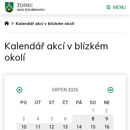
ŽDÍREC
MENU
NAD DOUBRAVOU
Kalendář akcí v blízkém okolí
Kalendář akcí v blízkém
okolí
SRPEN 2026
PO
ÚT
ST
ČT
PÁ
SO
NE
1
2
3
4
5
6
7
8
9
10
11
12
13
14
15
16