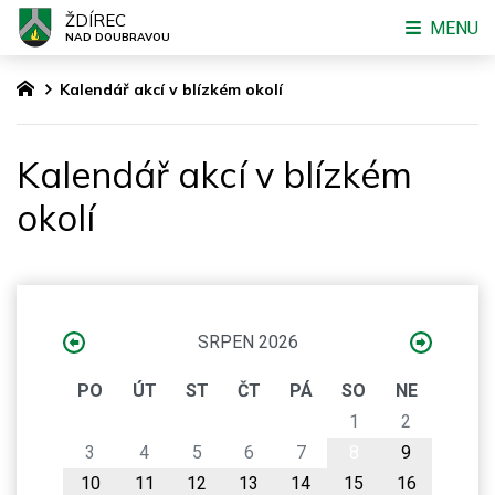
ŽDÍREC
MENU
NAD DOUBRAVOU
Kalendář akcí v blízkém okolí
Kalendář akcí v blízkém
okolí
SRPEN 2026
PO
ÚT
ST
ČT
PÁ
SO
NE
1
2
3
4
5
6
7
8
9
10
11
12
13
14
15
16