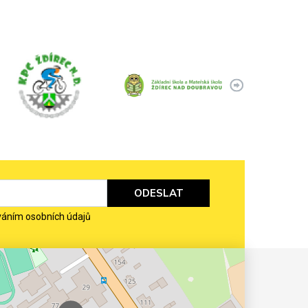
ODESLAT
váním osobních údajů