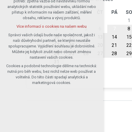
potřeb: zpětná vazba od návštěvníků formou
analytických statistik používání webu, ukládání nebo
udržení kontextu stránek (session):
PO
ÚT
ST
ČT
PÁ
S
přístup k informacím na vašem zařízení, měření
případná přihlášení, volby jazyka, apod.
obsahu, reklama a vývoj produktů.
1
Volitelná cookies
Více informací o cookies na našem webu
analytická pro anonymizované
3
4
5
6
7
8
vyhodnocení návštěvnosti
Správci vašich údajů bude naše společnost, jakož i
10
11
12
13
14
15
naši důvěryhodní partneři, se kterými neustále
marketingová cookies (Google)
17
18
19
20
21
22
spolupracujeme. Vyjádření souhlasu je dobrovolné.
Více informací o cookies na našem webu
Můžete jej kdykoli zrušit nebo obnovit změnou
24
25
26
27
28
29
nastavení vašich cookies.
31
Cookies a podobné technologie dělíme na technická:
Přijmout všechny cookies
nutná pro běh webu, bez nichž nelze web používat a
volitelná. Do této části spadají analytická a
Odmítnout vše
marketingová cookies.