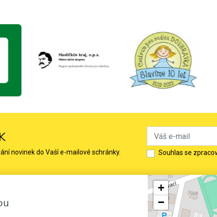
K
lání novinek do Vaší e-mailové schránky.
Souhlas se zpraco
+
ou
−