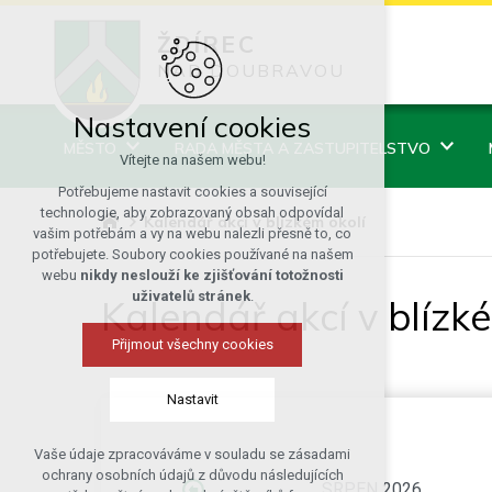
ŽDÍREC
NAD DOUBRAVOU
Nastavení cookies
MĚSTO
RADA MĚSTA A ZASTUPITELSTVO
Vítejte na našem webu!
Potřebujeme nastavit cookies a související
technologie, aby zobrazovaný obsah odpovídal
Kalendář akcí v blízkém okolí
vašim potřebám a vy na webu nalezli přesně to, co
potřebujete. Soubory cookies používané na našem
webu
nikdy neslouží ke zjišťování totožnosti
uživatelů stránek
.
Kalendář akcí v blízk
Přijmout všechny cookies
Nastavit
Vaše údaje zpracováváme v souladu se zásadami
Technická cookies
ochrany osobních údajů z důvodu následujících
SRPEN 2026
nutná pro provozování webu