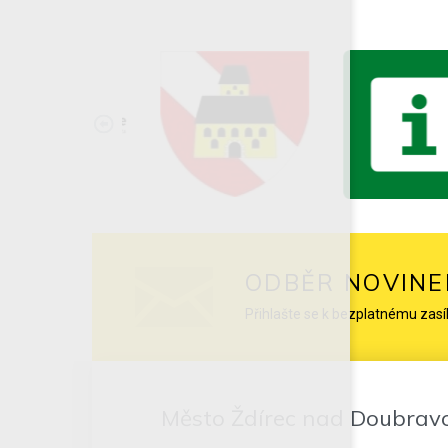
ODBĚR NOVINE
Přihlašte se k bezplatnému zasí
Město Ždírec nad Doubrav