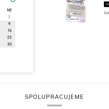
K
O
NE
So
2
9
16
23
30
SPOLUPRACUJEME