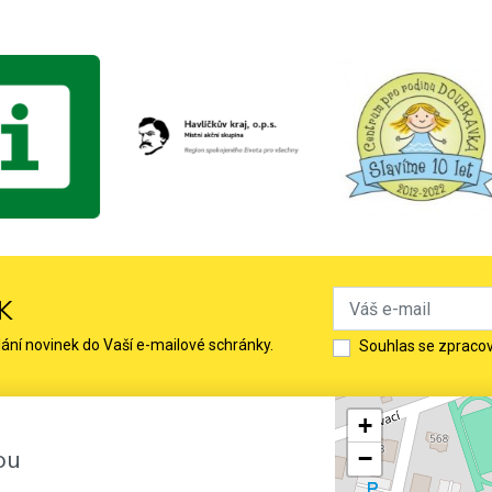
K
lání novinek do Vaší e-mailové schránky.
Souhlas se zpraco
+
ou
−