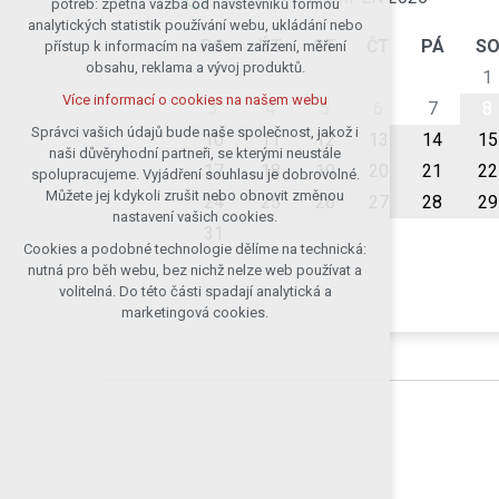
potřeb: zpětná vazba od návštěvníků formou
analytických statistik používání webu, ukládání nebo
udržení kontextu stránek (session):
PO
ÚT
ST
ČT
PÁ
S
přístup k informacím na vašem zařízení, měření
případná přihlášení, volby jazyka, apod.
obsahu, reklama a vývoj produktů.
1
Volitelná cookies
Více informací o cookies na našem webu
analytická pro anonymizované
3
4
5
6
7
8
vyhodnocení návštěvnosti
Správci vašich údajů bude naše společnost, jakož i
10
11
12
13
14
15
naši důvěryhodní partneři, se kterými neustále
marketingová cookies (Google)
17
18
19
20
21
22
spolupracujeme. Vyjádření souhlasu je dobrovolné.
Více informací o cookies na našem webu
Můžete jej kdykoli zrušit nebo obnovit změnou
24
25
26
27
28
29
nastavení vašich cookies.
31
Cookies a podobné technologie dělíme na technická:
Přijmout všechny cookies
nutná pro běh webu, bez nichž nelze web používat a
volitelná. Do této části spadají analytická a
Odmítnout vše
marketingová cookies.