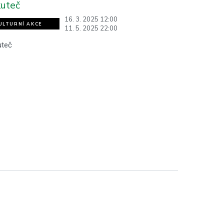
uteč
16. 3. 2025 12:00
ULTURNÍ AKCE
11. 5. 2025 22:00
uteč