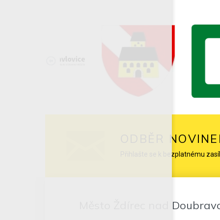
ODBĚR NOVINE
Přihlašte se k bezplatnému zasí
Město Ždírec nad Doubrav