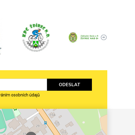
ODESLAT
váním osobních údajů