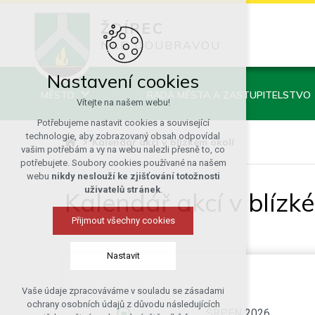
ŽDÍREC
NAD DOUBRAVOU
Nastavení cookies
MĚSTO
RADA MĚSTA A ZASTUPITELSTVO
Vítejte na našem webu!
Potřebujeme nastavit cookies a související
technologie, aby zobrazovaný obsah odpovídal
Kalendář akcí v blízkém okolí
vašim potřebám a vy na webu nalezli přesně to, co
potřebujete. Soubory cookies používané na našem
webu
nikdy neslouží ke zjišťování totožnosti
uživatelů stránek
.
Kalendář akcí v blízk
Přijmout všechny cookies
Nastavit
Vaše údaje zpracováváme v souladu se zásadami
Technická cookies
ochrany osobních údajů z důvodu následujících
SRPEN 2026
nutná pro provozování webu