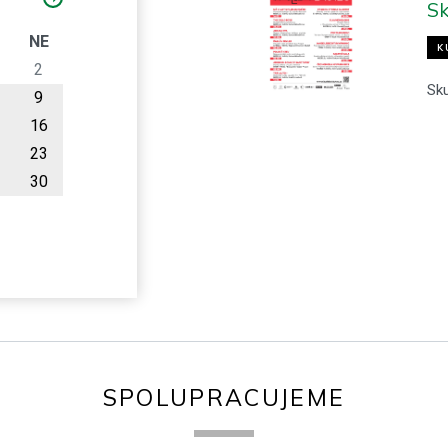
Sk
O
NE
K
2
Sk
9
16
23
30
SPOLUPRACUJEME