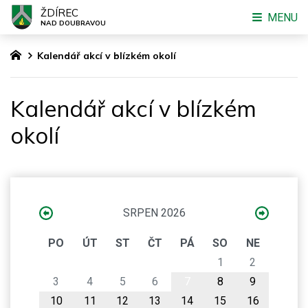
ŽDÍREC
MENU
NAD DOUBRAVOU
Kalendář akcí v blízkém okolí
Kalendář akcí v blízkém
okolí
SRPEN 2026
PO
ÚT
ST
ČT
PÁ
SO
NE
1
2
3
4
5
6
7
8
9
10
11
12
13
14
15
16