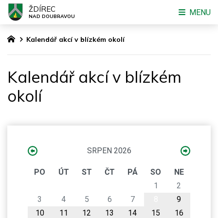
ŽDÍREC
MENU
NAD DOUBRAVOU
Kalendář akcí v blízkém okolí
Kalendář akcí v blízkém
okolí
SRPEN 2026
PO
ÚT
ST
ČT
PÁ
SO
NE
1
2
3
4
5
6
7
8
9
10
11
12
13
14
15
16