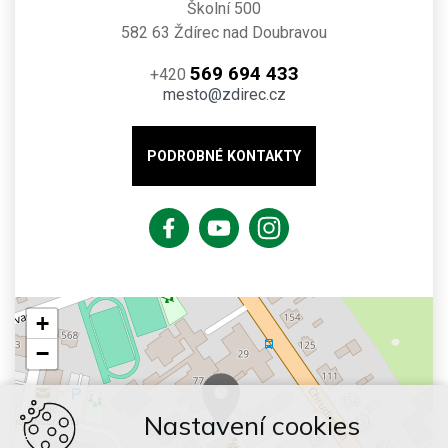
Školní 500
582 63 Ždírec nad Doubravou
569 694 433
+420
mesto@zdirec.cz
PODROBNÉ KONTAKTY
+
−
Nastavení cookies