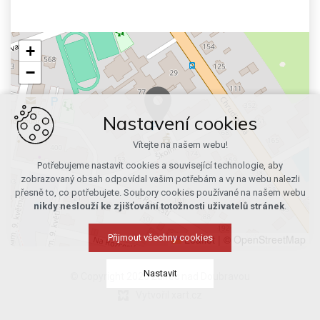
+
−
Nastavení cookies
Vítejte na našem webu!
Potřebujeme nastavit cookies a související technologie, aby
zobrazovaný obsah odpovídal vašim potřebám a vy na webu nalezli
přesně to, co potřebujete. Soubory cookies používané na našem webu
nikdy neslouží ke zjišťování totožnosti uživatelů stránek
.
Leaflet
|
© OpenStreetMap
Přijmout všechny cookies
Nastavit
© Copyright 2026 Ždírec nad Doubravou
Vytvořil xart.cz
Technická cookies