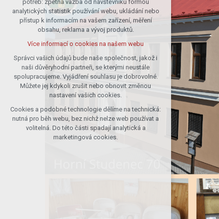
potřeb: zpětná vazba od návštěvníků formou
analytických statistik používání webu, ukládání nebo
udržení kontextu stránek (session):
přístup k informacím na vašem zařízení, měření
případná přihlášení, volby jazyka, apod.
obsahu, reklama a vývoj produktů.
Volitelná cookies
Více informací o cookies na našem webu
analytická pro anonymizované
vyhodnocení návštěvnosti
Správci vašich údajů bude naše společnost, jakož i
naši důvěryhodní partneři, se kterými neustále
marketingová cookies (Google)
spolupracujeme. Vyjádření souhlasu je dobrovolné.
Více informací o cookies na našem webu
Můžete jej kdykoli zrušit nebo obnovit změnou
nastavení vašich cookies.
Cookies a podobné technologie dělíme na technická:
Přijmout všechny cookies
nutná pro běh webu, bez nichž nelze web používat a
volitelná. Do této části spadají analytická a
Odmítnout vše
marketingová cookies.