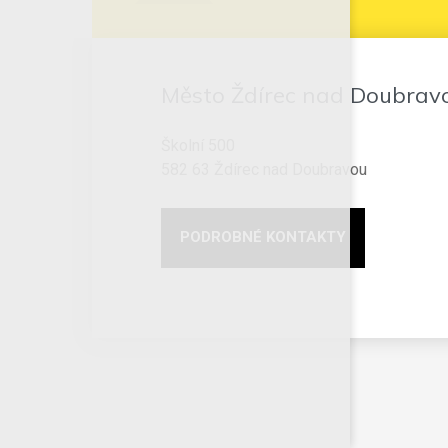
Město Ždírec nad Doubrav
Školní 500
582 63 Ždírec nad Doubravou
PODROBNÉ KONTAKTY