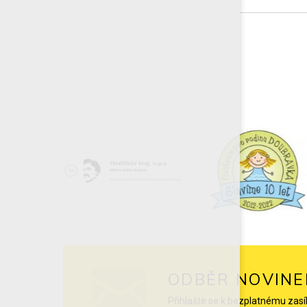
ODBĚR NOVINE
Přihlašte se k bezplatnému zasí