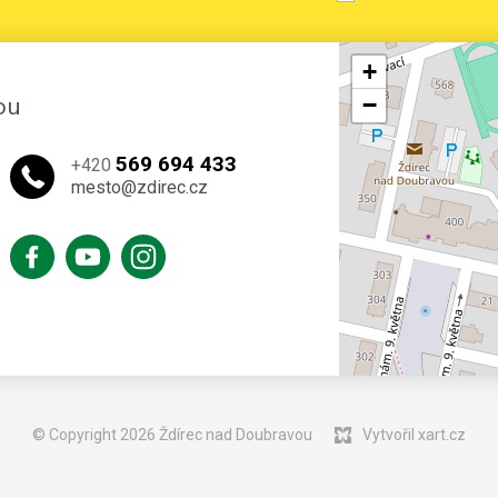
+
ou
−
569 694 433
+420
mesto@zdirec.cz
© Copyright 2026 Ždírec nad Doubravou
Vytvořil xart.cz