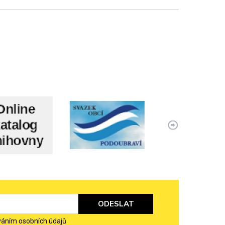
ODESLAT
váním osobních údajů