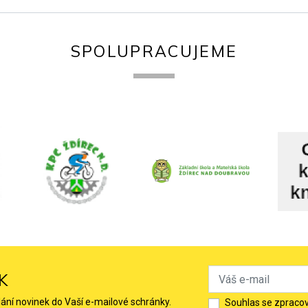
SPOLUPRACUJEME
K
lání novinek do Vaší e-mailové schránky.
Souhlas se zpraco