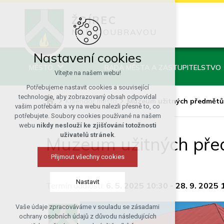
ŽDÍREC
NAD DOUBRAVOU
Nastavení cookies
MĚSTO
RADA MĚSTA A ZASTUPITELSTVO
Vítejte na našem webu!
Potřebujeme nastavit cookies a související
technologie, aby zobrazovaný obsah odpovídal
Kalendář města
Muzeum užitných předmětů
vašim potřebám a vy na webu nalezli přesně to, co
potřebujete. Soubory cookies používané na našem
webu
nikdy neslouží ke zjišťování totožnosti
uživatelů stránek
.
Muzeum užitných pře
Přijmout všechny cookies
Nastavit
Termín události:
6. 5. 2025 10:30
-
28. 9. 2025 
Vaše údaje zpracováváme v souladu se zásadami
Technická cookies
ochrany osobních údajů z důvodu následujících
nutná pro provozování webu