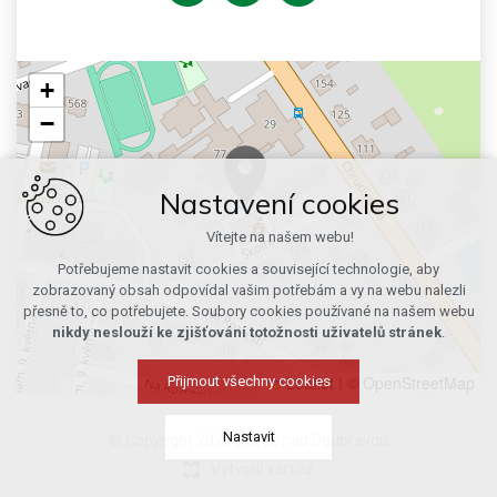
+
−
Nastavení cookies
Vítejte na našem webu!
Potřebujeme nastavit cookies a související technologie, aby
zobrazovaný obsah odpovídal vašim potřebám a vy na webu nalezli
přesně to, co potřebujete. Soubory cookies používané na našem webu
nikdy neslouží ke zjišťování totožnosti uživatelů stránek
.
Leaflet
|
© OpenStreetMap
Přijmout všechny cookies
Nastavit
© Copyright 2026 Ždírec nad Doubravou
Vytvořil xart.cz