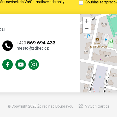
lání novinek do Vaší e-mailové schránky.
Souhlas se zpraco
+
ou
−
569 694 433
+420
mesto@zdirec.cz
© Copyright 2026 Ždírec nad Doubravou
Vytvořil xart.cz