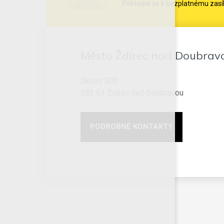
Přihlašte se k bezplatnému zasí
Město Ždírec nad Doubrav
Školní 500
582 63 Ždírec nad Doubravou
PODROBNÉ KONTAKTY