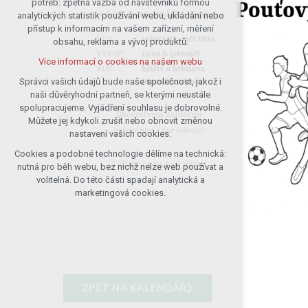
potřeb: zpětná vazba od návštěvníků formou
analytických statistik používání webu, ukládání nebo
udržení kontextu stránek (session):
přístup k informacím na vašem zařízení, měření
případná přihlášení, volby jazyka, apod.
obsahu, reklama a vývoj produktů.
Volitelná cookies
Více informací o cookies na našem webu
analytická pro anonymizované
vyhodnocení návštěvnosti
Správci vašich údajů bude naše společnost, jakož i
naši důvěryhodní partneři, se kterými neustále
marketingová cookies (Google)
spolupracujeme. Vyjádření souhlasu je dobrovolné.
Více informací o cookies na našem webu
Můžete jej kdykoli zrušit nebo obnovit změnou
nastavení vašich cookies.
Cookies a podobné technologie dělíme na technická:
Přijmout všechny cookies
nutná pro běh webu, bez nichž nelze web používat a
volitelná. Do této části spadají analytická a
Odmítnout vše
marketingová cookies.
ZPĚT NA KALENDÁŘ