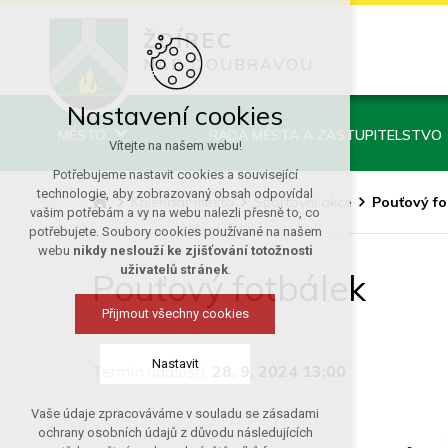
ŽDÍREC
NAD DOUBRAVOU
Nastavení cookies
MĚSTO
RADA MĚSTA A ZASTUPITELSTVO
Vítejte na našem webu!
Potřebujeme nastavit cookies a související
technologie, aby zobrazovaný obsah odpovídal
Kalendář města
Sportovní akce
Pouťový fo
vašim potřebám a vy na webu nalezli přesně to, co
potřebujete. Soubory cookies používané na našem
webu
nikdy neslouží ke zjišťování totožnosti
uživatelů stránek
.
Pouťový fotbálek
Přijmout všechny cookies
Nastavit
Termín události:
28. 9. 2024 13:00
Vaše údaje zpracováváme v souladu se zásadami
Technická cookies
ochrany osobních údajů z důvodu následujících
nutná pro provozování webu