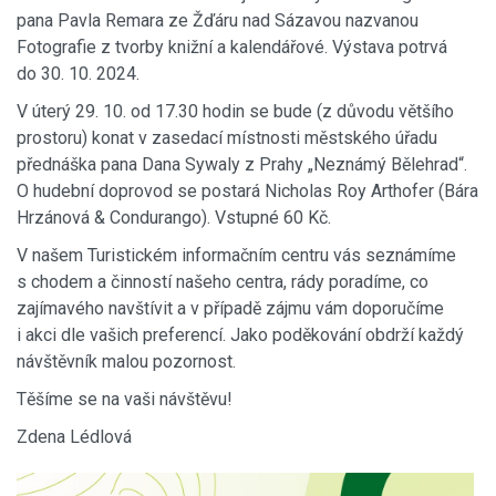
pana Pavla Remara ze Žďáru nad Sázavou nazvanou
Fotografie z tvorby knižní a kalendářové. Výstava potrvá
do 30. 10. 2024.
V úterý 29. 10. od 17.30 hodin se bude (z důvodu většího
prostoru) konat v zasedací místnosti městského úřadu
přednáška pana Dana Sywaly z Prahy „Neznámý Bělehrad“.
O hudební doprovod se postará Nicholas Roy Arthofer (Bára
Hrzánová & Condurango). Vstupné 60 Kč.
V našem Turistickém informačním centru vás seznámíme
s chodem a činností našeho centra, rády poradíme, co
zajímavého navštívit a v případě zájmu vám doporučíme
i akci dle vašich preferencí. Jako poděkování obdrží každý
návštěvník malou pozornost.
Těšíme se na vaši návštěvu!
Zdena Lédlová