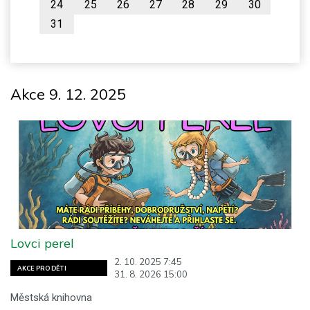
24
25
26
27
28
29
30
31
Akce 9. 12. 2025
Lovci perel
2. 10. 2025 7:45
AKCE PRO DĚTI
31. 8. 2026 15:00
Městská knihovna