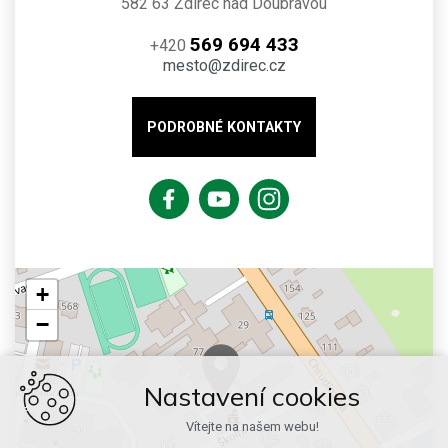
582 63 Ždírec nad Doubravou
569 694 433
+420
mesto@zdirec.cz
PODROBNÉ KONTAKTY
+
−
Nastavení cookies
Vítejte na našem webu!