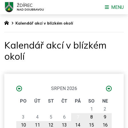
ŽDÍREC
MENU
NAD DOUBRAVOU
Kalendář akcí v blízkém okolí
Kalendář akcí v blízkém
okolí
SRPEN 2026
PO
ÚT
ST
ČT
PÁ
SO
NE
1
2
3
4
5
6
7
8
9
10
11
12
13
14
15
16