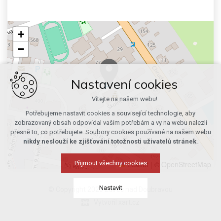
+
−
Nastavení cookies
Vítejte na našem webu!
Potřebujeme nastavit cookies a související technologie, aby
zobrazovaný obsah odpovídal vašim potřebám a vy na webu nalezli
přesně to, co potřebujete. Soubory cookies používané na našem webu
nikdy neslouží ke zjišťování totožnosti uživatelů stránek
.
Leaflet
|
© OpenStreetMap
Přijmout všechny cookies
Nastavit
© Copyright 2026 Ždírec nad Doubravou
Vytvořil xart.cz
Technická cookies