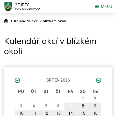
ŽDÍREC
MENU
NAD DOUBRAVOU
Kalendář akcí v blízkém okolí
Kalendář akcí v blízkém
okolí
SRPEN 2026
PO
ÚT
ST
ČT
PÁ
SO
NE
1
2
3
4
5
6
7
8
9
10
11
12
13
14
15
16