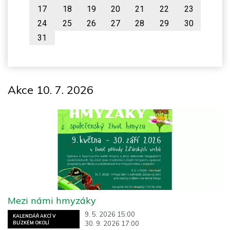
17
18
19
20
21
22
23
24
25
26
27
28
29
30
31
Akce 10. 7. 2026
Mezi námi hmyzáky
9. 5. 2026 15:00
KALENDÁŘ AKCÍ V
30. 9. 2026 17:00
BLÍZKÉM OKOLÍ