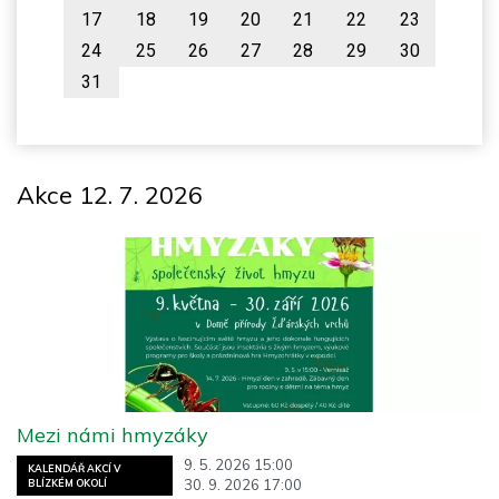
17
18
19
20
21
22
23
24
25
26
27
28
29
30
31
Akce 12. 7. 2026
Mezi námi hmyzáky
9. 5. 2026 15:00
KALENDÁŘ AKCÍ V
30. 9. 2026 17:00
BLÍZKÉM OKOLÍ