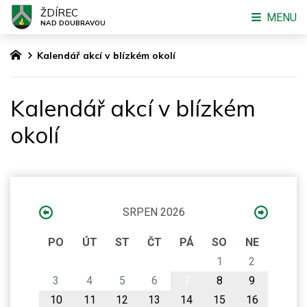
ŽDÍREC
MENU
NAD DOUBRAVOU
Kalendář akcí v blízkém okolí
Kalendář akcí v blízkém
okolí
SRPEN 2026
PO
ÚT
ST
ČT
PÁ
SO
NE
1
2
3
4
5
6
7
8
9
10
11
12
13
14
15
16