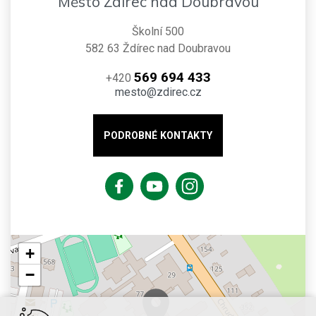
Město Ždírec nad Doubravou
Školní 500
582 63 Ždírec nad Doubravou
569 694 433
+420
mesto@zdirec.cz
PODROBNÉ KONTAKTY
+
−