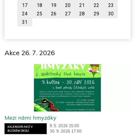
17
18
19
20
21
22
23
24
25
26
27
28
29
30
31
Akce 26. 7. 2026
Mezi námi hmyzáky
9. 5. 2026 15:00
KALENDÁŘ AKCÍ V
30. 9. 2026 17:00
BLÍZKÉM OKOLÍ