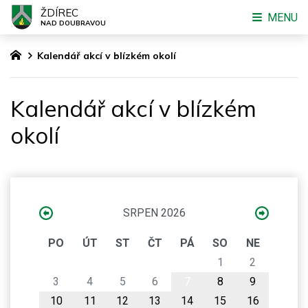
ŽDÍREC
MENU
NAD DOUBRAVOU
Kalendář akcí v blízkém okolí
Kalendář akcí v blízkém
okolí
SRPEN 2026
PO
ÚT
ST
ČT
PÁ
SO
NE
1
2
3
4
5
6
7
8
9
10
11
12
13
14
15
16