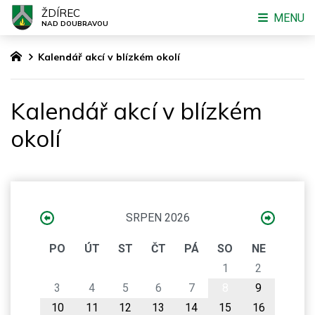
ŽDÍREC
MENU
NAD DOUBRAVOU
Kalendář akcí v blízkém okolí
Kalendář akcí v blízkém
okolí
SRPEN 2026
PO
ÚT
ST
ČT
PÁ
SO
NE
1
2
3
4
5
6
7
8
9
10
11
12
13
14
15
16