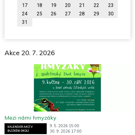
17
18
19
20
21
22
23
24
25
26
27
28
29
30
31
Akce 20. 7. 2026
Mezi námi hmyzáky
9. 5. 2026 15:00
KALENDÁŘ AKCÍ V
30. 9. 2026 17:00
BLÍZKÉM OKOLÍ