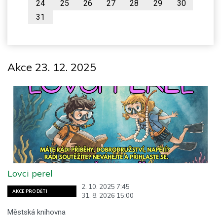
24
25
26
27
28
29
30
31
Akce 23. 12. 2025
Lovci perel
2. 10. 2025 7:45
AKCE PRO DĚTI
31. 8. 2026 15:00
Městská knihovna