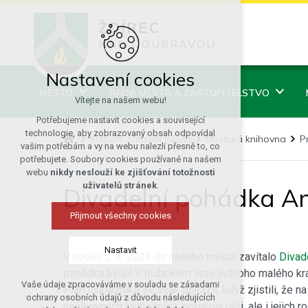
ŽDÍREC
NAD DOUBRAVOU
Nastavení cookies
MĚSTO
RADA MĚSTA A ZASTUPITELSTVO
Vítejte na našem webu!
Potřebujeme nastavit cookies a související
technologie, aby zobrazovaný obsah odpovídal
Kulturní zařízení města
Městská knihovna
P
vašim potřebám a vy na webu nalezli přesně to, co
potřebujete. Soubory cookies používané na našem
webu
nikdy neslouží ke zjišťování totožnosti
uživatelů stránek
.
Divadelní pohádka And
Přijmout všechny cookies
Nastavit
V neděli 2. 4. 2023 do našeho města zavítalo
Divad
pohádka byla? V hlubokém lese jednoho malého králo
Vaše údaje zpracováváme v souladu se zásadami
Plán loupežníků se však pokazil, když zjistili, že 
Technická cookies
ochrany osobních údajů z důvodu následujících
nešikovných loupežníků, pobavila děti, ale i jejich
nutná pro provozování webu