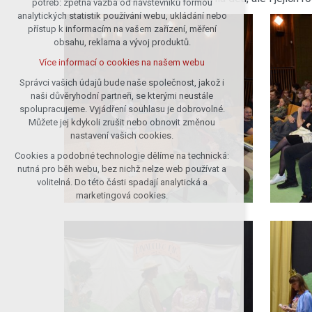
potřeb: zpětná vazba od návštěvníků formou
analytických statistik používání webu, ukládání nebo
udržení kontextu stránek (session):
přístup k informacím na vašem zařízení, měření
případná přihlášení, volby jazyka, apod.
obsahu, reklama a vývoj produktů.
Volitelná cookies
Více informací o cookies na našem webu
analytická pro anonymizované
vyhodnocení návštěvnosti
Správci vašich údajů bude naše společnost, jakož i
naši důvěryhodní partneři, se kterými neustále
marketingová cookies (Google)
spolupracujeme. Vyjádření souhlasu je dobrovolné.
Více informací o cookies na našem webu
Můžete jej kdykoli zrušit nebo obnovit změnou
nastavení vašich cookies.
Cookies a podobné technologie dělíme na technická:
Přijmout všechny cookies
nutná pro běh webu, bez nichž nelze web používat a
volitelná. Do této části spadají analytická a
Odmítnout vše
marketingová cookies.