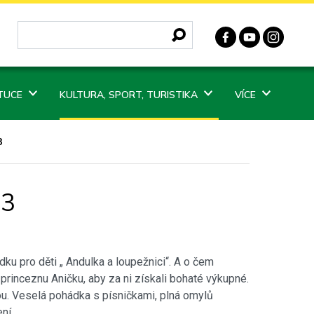
ITUCE
KULTURA, SPORT, TURISTIKA
VÍCE
3
23
u pro děti „ Andulka a loupežnici“. A o čem
princeznu Aničku, aby za ni získali bohaté výkupné.
nou. Veselá pohádka s písničkami, plná omylů
ní.