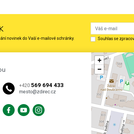
K
lání novinek do Vaší e-mailové schránky.
Souhlas se zpraco
+
ou
−
569 694 433
+420
mesto@zdirec.cz