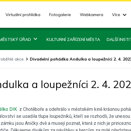
Virtuální prohlídka
Fotogalerie
Webkamera
Více
MĚSTSKÝ ÚŘAD
KULTURNÍ ZAŘÍZENÍ MĚSTA
DALŠÍ INST
roběhlé akce
Divadelní pohádka Andulka a loupežníci 2. 4. 202
ulka a loupežníci 2. 4. 20
élko DIK
z Chotěboře a odehrálo v městském kině krásnou pohádk
vství se usadila tlupa loupežníků, kteří se rozhodli, že unesou 
na zámku jsou Aničky dvě a musejí poznat, která z nich je princez
 rodiče. Děkujeme divákům za návštěvu a hercům za milé představe