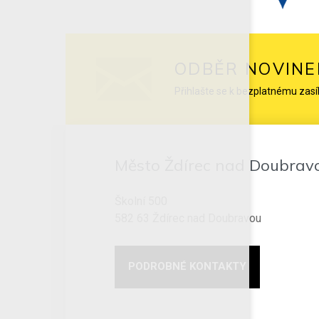
ODBĚR NOVINE
Přihlašte se k bezplatnému zasí
Město Ždírec nad Doubrav
Školní 500
582 63 Ždírec nad Doubravou
PODROBNÉ KONTAKTY