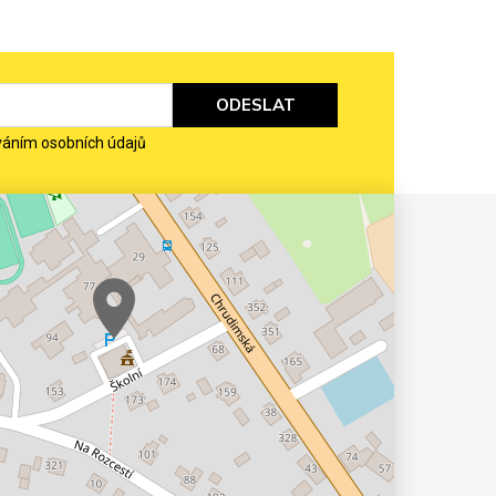
ODESLAT
váním osobních údajů